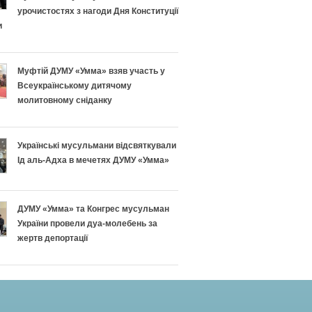
урочистостях з нагоди Дня Конституції
и
Муфтій ДУМУ «Умма» взяв участь у
Всеукраїнському дитячому
молитовному сніданку
Українські мусульмани відсвяткували
Ід аль-Адха в мечетях ДУМУ «Умма»
ДУМУ «Умма» та Конгрес мусульман
України провели дуа-молебень за
жертв депортації