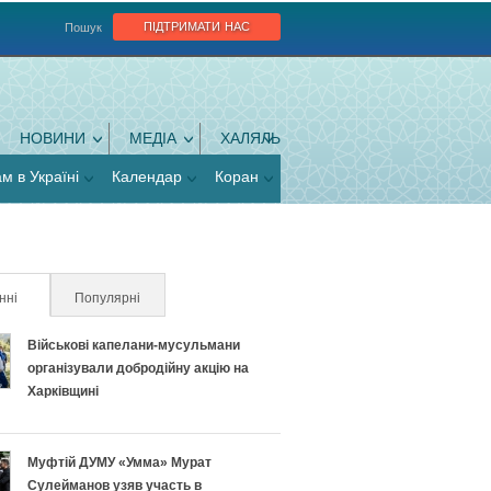
підтримати нас
Пошук
НОВИНИ
МЕДІА
ХАЛЯЛЬ
ам в Україні
Календар
Коран
нні
(активна вкладка)
Популярні
Військові капелани-мусульмани
організували добродійну акцію на
Харківщині
Муфтій ДУМУ «Умма» Мурат
Сулейманов узяв участь в