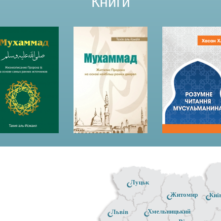
Книги
Луцьк
Житомир
Киї
Хмельницький
Львів