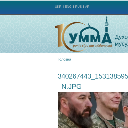
UKR
ENG
RUS
AR
Духо
мусу
Головна
Ви
340267443_15313859
є
_N.JPG
тут