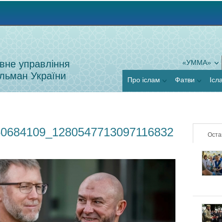
Jump to navigation
вне управління
«УММА»
льман України
Про іслам
Фатви
Ісл
50684109_1280547713097116832
Оста