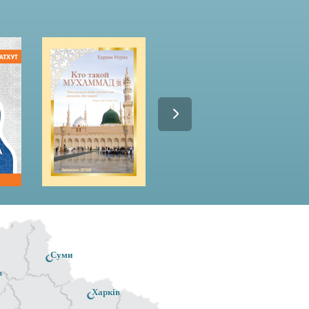
Суми
в
Харків