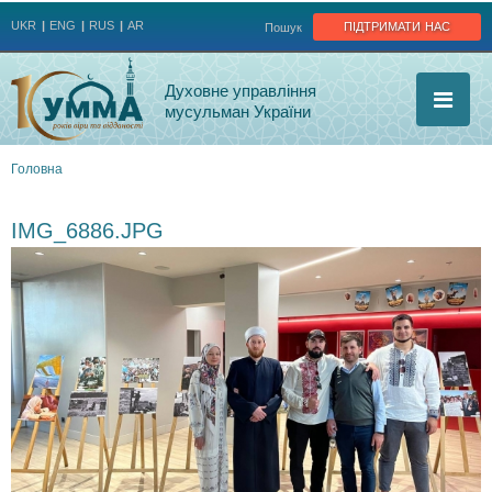
Jump to navigation
підтримати нас
UKR
ENG
RUS
AR
Пошук
Духовне управління
мусульман України
Головна
Ви
IMG_6886.JPG
є
тут