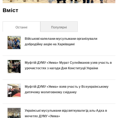
Вміст
Останні
(активна вкладка)
Популярні
Військові капелани-мусульмани організували
добродійну акцію на Харківщині
Муфтій ДУМУ «Умма» Мурат Сулейманов узяв участь в
урочистостях з нагоди Дня Конституції України
Муфтій ДУМУ «Умма» взяв участь у Всеукраїнському
дитячому молитовному сніданку
Українські мусульмани відсвяткували Ід аль-Адха в
мечетях ДУМУ «Умма»