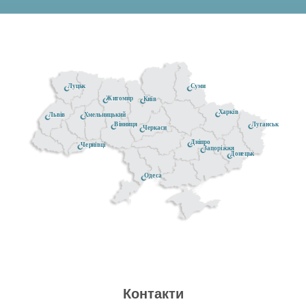
Луцьк
Суми
Житомир
Київ
Харків
Хмельницький
Львів
Луганськ
Вінниця
Черкаси
Дніпро
Чернівці
Запоріжжя
Донецьк
Одеса
Контакти