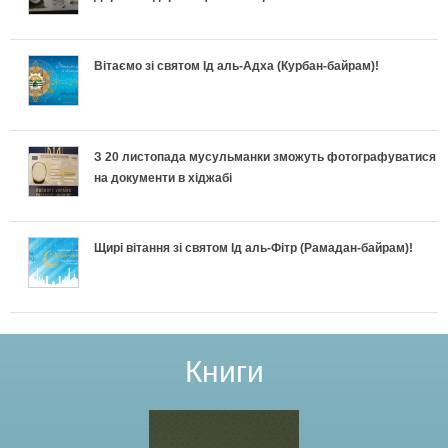
Вітаємо зі святом Ід аль-Адха (Курбан-байрам)!
З 20 листопада мусульманки зможуть фотографуватися
на документи в хіджабі
Щирі вітання зі святом Ід аль-Фітр (Рамадан-байрам)!
Книги