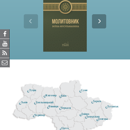
Луцьк
Суми
Житомир
Київ
Харків
Хмельницький
Львів
Луганськ
Вінниця
Черкаси
Дніпро
Чернівці
Запоріжжя
Донецьк
Одеса