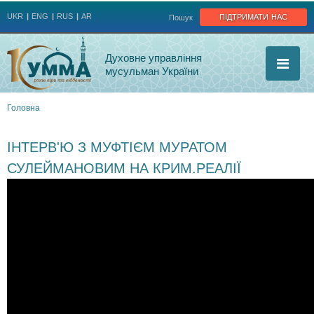
Jump to navigation
підтримати нас
UKR
ENG
RUS
AR
Пошук
Духовне управління
мусульман України
Головна
Ви
ІНТЕРВ'Ю З МУФТІЄМ МУРАТОМ
є
СУЛЕЙМАНОВИМ НА КРИМ.РЕАЛІЇ
тут