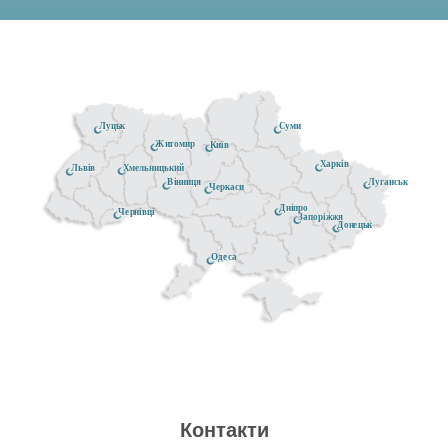
Луцьк
Суми
Житомир
Київ
Харків
Хмельницький
Львів
Луганськ
Вінниця
Черкаси
Дніпро
Чернівці
Запоріжжя
Донецьк
Одеса
Контакти