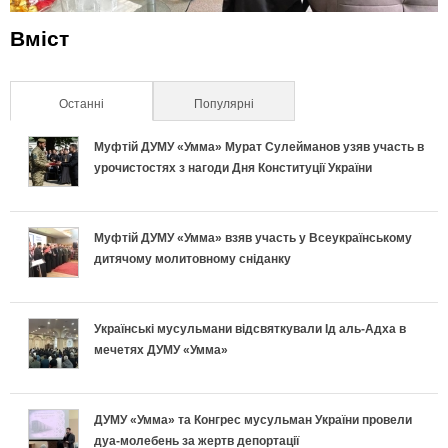
Вміст
Останні
(активна вкладка)
Популярні
Муфтій ДУМУ «Умма» Мурат Сулейманов узяв участь в
урочистостях з нагоди Дня Конституції України
Муфтій ДУМУ «Умма» взяв участь у Всеукраїнському
дитячому молитовному сніданку
Українські мусульмани відсвяткували Ід аль-Адха в
мечетях ДУМУ «Умма»
ДУМУ «Умма» та Конгрес мусульман України провели
дуа-молебень за жертв депортації