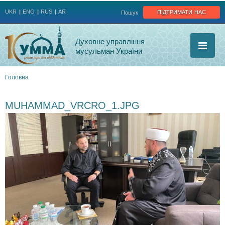
Jump to navigation
підтримати нас
UKR
ENG
RUS
AR
Пошук
Духовне управління
мусульман України
Головна
Ви
MUHAMMAD_VRCRO_1.JPG
є
тут