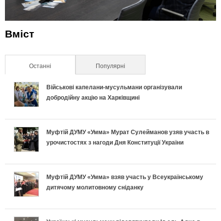
Вміст
Останні
(активна вкладка)
Популярні
Військові капелани-мусульмани організували
добродійну акцію на Харківщині
Муфтій ДУМУ «Умма» Мурат Сулейманов узяв участь в
урочистостях з нагоди Дня Конституції України
Муфтій ДУМУ «Умма» взяв участь у Всеукраїнському
дитячому молитовному сніданку