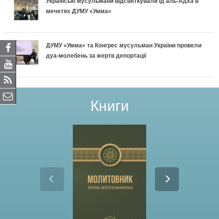
Українські мусульмани відсвяткували Ід аль-Адха в
мечетях ДУМУ «Умма»
ДУМУ «Умма» та Конгрес мусульман України провели
дуа-молебень за жертв депортації
Книги