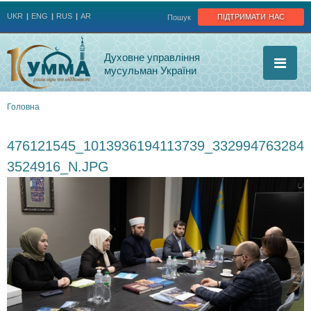
Jump to navigation
підтримати нас
UKR
ENG
RUS
AR
Пошук
Духовне управління
мусульман України
Головна
Ви
476121545_1013936194113739_332994763284
є
3524916_N.JPG
тут