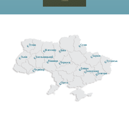
Луцьк
Суми
Житомир
Київ
Харків
Хмельницький
Львів
Луганськ
Вінниця
Черкаси
Дніпро
Чернівці
Запоріжжя
Донецьк
Одеса