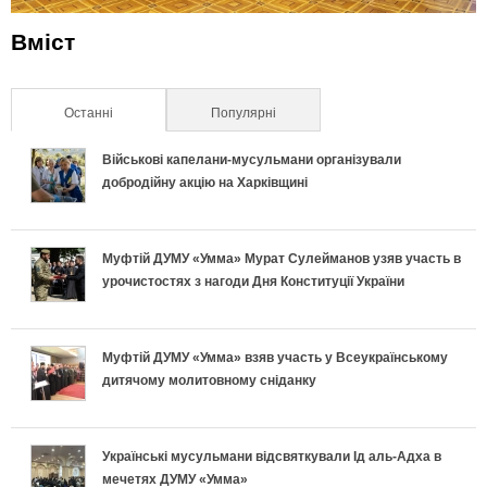
Вміст
Останні
(активна вкладка)
Популярні
Військові капелани-мусульмани організували
добродійну акцію на Харківщині
Муфтій ДУМУ «Умма» Мурат Сулейманов узяв участь в
урочистостях з нагоди Дня Конституції України
Муфтій ДУМУ «Умма» взяв участь у Всеукраїнському
дитячому молитовному сніданку
Українські мусульмани відсвяткували Ід аль-Адха в
мечетях ДУМУ «Умма»