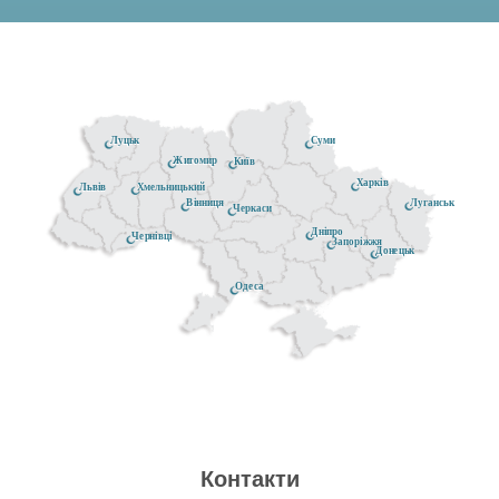
Луцьк
Суми
Житомир
Київ
Харків
Хмельницький
Львів
Луганськ
Вінниця
Черкаси
Дніпро
Чернівці
Запоріжжя
Донецьк
Одеса
Контакти