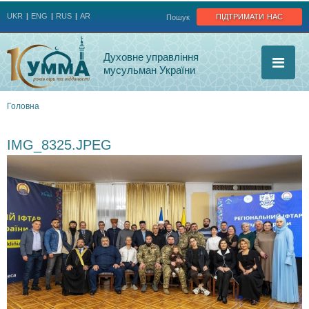
Jump to navigation
підтримати нас
UKR
ENG
RUS
AR
Пошук
Духовне управління
мусульман України
Головна
Ви
IMG_8325.JPEG
є
тут