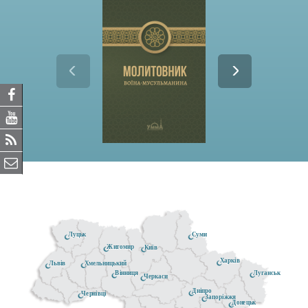
Луцьк
Суми
Житомир
Київ
Харків
Хмельницький
Львів
Луганськ
Вінниця
Черкаси
Дніпро
Чернівці
Запоріжжя
Донецьк