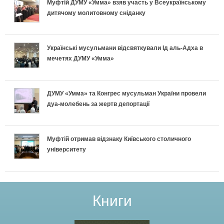
Муфтій ДУМУ «Умма» взяв участь у Всеукраїнському
дитячому молитовному сніданку
Українські мусульмани відсвяткували Ід аль-Адха в
мечетях ДУМУ «Умма»
ДУМУ «Умма» та Конгрес мусульман України провели
дуа-молебень за жертв депортації
Муфтій отримав відзнаку Київського столичного
університету
Книги