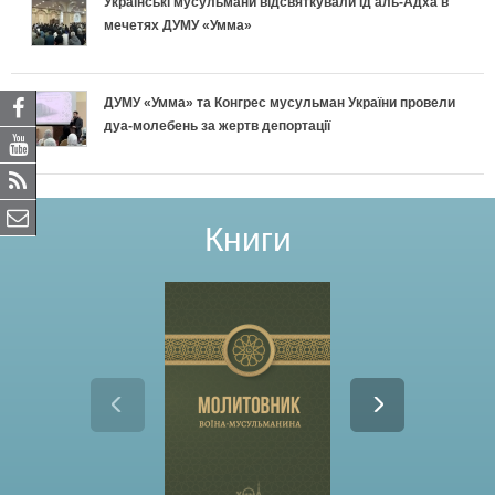
Українські мусульмани відсвяткували Ід аль-Адха в
мечетях ДУМУ «Умма»
ДУМУ «Умма» та Конгрес мусульман України провели
дуа-молебень за жертв депортації
Книги