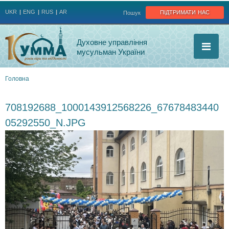
Jump to navigation
підтримати нас
UKR
ENG
RUS
AR
Пошук
Духовне управління
мусульман України
Головна
Ви
708192688_1000143912568226_67678483440
є
05292550_N.JPG
тут