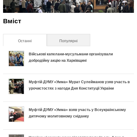
Вміст
Останні
(активна вкладка)
Популярні
Військові капелани-мусульмани організували
добродійну акцію на Харківщині
Муфтій ДУМУ «Умма» Мурат Сулейманов узяв участь в
урочистостях з нагоди Дня Конституції України
Муфтій ДУМУ «Умма» взяв участь у Всеукраїнському
дитячому молитовному сніданку