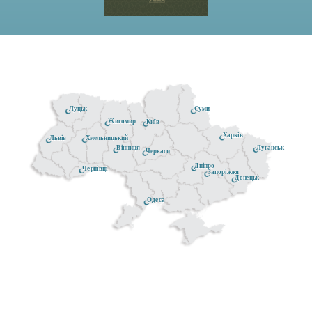
Луцьк
Суми
Житомир
Київ
Харків
Хмельницький
Львів
Луганськ
Вінниця
Черкаси
Дніпро
Чернівці
Запоріжжя
Донецьк
Одеса