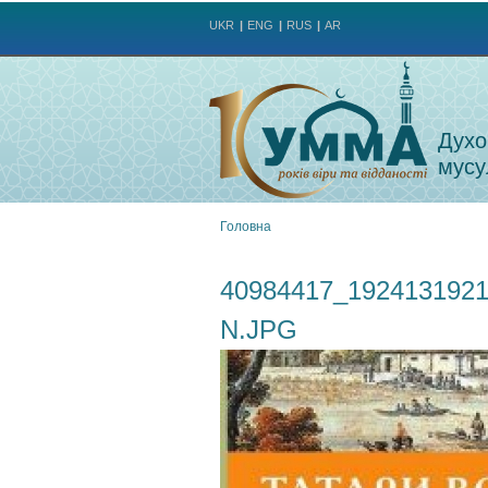
UKR
ENG
RUS
AR
Духо
мусу
Головна
Ви
40984417_192413192
є
N.JPG
тут