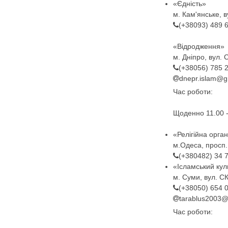
«Єдність»
м. Кам'янське, в
(+38093) 489 
«Відродження»
м. Дніпро, вул. 
(+38056) 785 
dnepr.islam@g
Час роботи:
Щоденно 11.00 -
«Релігійна орга
м.Одеса, просп.
(+380482) 34 
«Ісламський кул
м. Суми, вул. СК
(+38050) 654 
tarablus2003@
Час роботи: