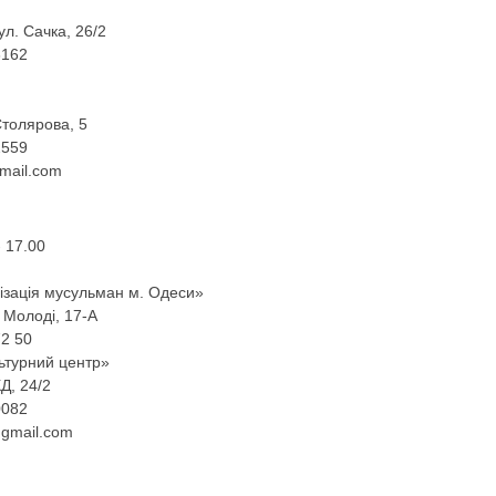
ул. Сачка, 26/2
6162
Столярова, 5
2559
mail.com
 17.00
нізація мусульман м. Одеси»
 Молоді, 17-А
72 50
ьтурний центр»
Д, 24/2
0082
gmail.com