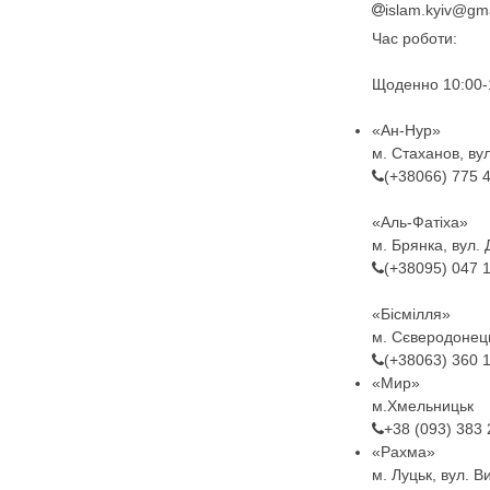
islam.kyiv@gm
Час роботи:
Щоденно 10:00-
«Ан-Нур»
м. Стаханов, ву
(+38066) 775 
«Аль-Фатіха»
м. Брянка, вул. 
(+38095) 047 
«Бісмілля»
м. Сєверодонець
(+38063) 360 
«Мир»
м.Хмельницьк
+38 (093) 383
«Рахма»
м. Луцьк, вул. В