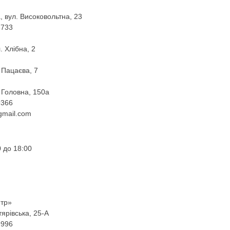
, вул. Високовольтна, 23
6733
. Хлібна, 2
. Пацаєва, 7
. Головна, 150а
9366
gmail.com
 до 18:00
нтр»
гтярівська, 25-А
9996