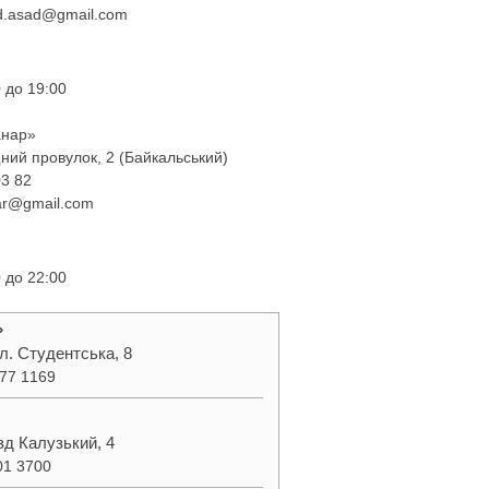
d.asad@gmail.com
 до 19:00
анар»
ний провулок, 2 (Байкальський)
03 82
r@gmail.com
 до 22:00
»
л. Студентська, 8
277 1169
їзд Калузький, 4
01 3700