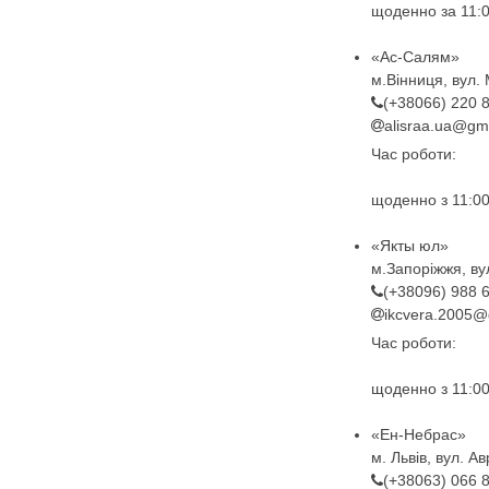
щоденно за 11:0
«Ас-Салям»
м.Вінниця, вул.
(+38066) 220 
alisraa.ua@gm
Час роботи:
щоденно з 11:00
«Якты юл»
м.Запоріжжя, ву
(+38096) 988 
ikcvera.2005@
Час роботи:
щоденно з 11:00
«Ен-Небрас»
м. Львів, вул. А
(+38063) 066 