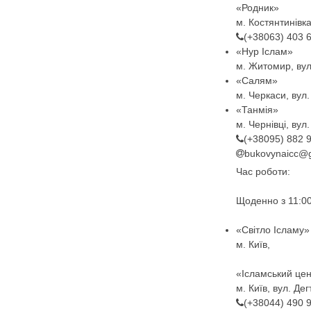
«Родник»
м. Костянтинівка
(+38063) 403 
«Нур Іслам»
м. Житомир, вул
«Салям»
м. Черкаси, вул
«Танмія»
м. Чернівці, вул
(+38095) 882 
bukovynaicc@
Час роботи:
Щоденно з 11:00
«Світло Ісламу»
м. Київ,
«Ісламський це
м. Київ, вул. Де
(+38044) 490 