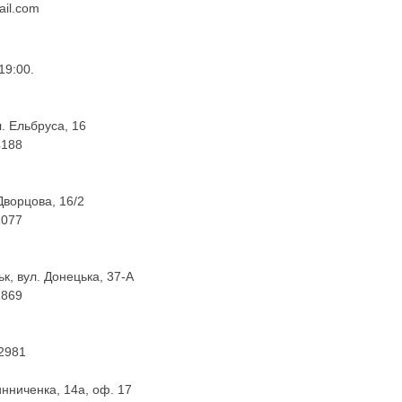
ail.com
19:00.
л. Ельбруса, 16
4188
Дворцова, 16/2
1077
к, вул. Донецька, 37-А
1869
 2981
инниченка, 14а, оф. 17