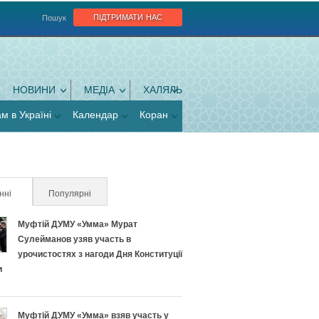
підтримати нас
Пошук
НОВИНИ
МЕДІА
ХАЛЯЛЬ
ам в Україні
Календар
Коран
нні
(активна вкладка)
Популярні
Муфтій ДУМУ «Умма» Мурат
Сулейманов узяв участь в
урочистостях з нагоди Дня Конституції
и
Муфтій ДУМУ «Умма» взяв участь у