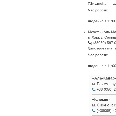
lviv.muhamma
Час роботи:
щоденно з 11:00
Мечеть «Аль-М
м.Харків, Селищ
(+38050) 597 
mosquealmana
Час роботи:
щоденно з 11:00
«Аль-Кадар
м. Бахмут, ву
+38 (050) 
«Ісламія»
м. Сніжне, в’
(+38095) 4