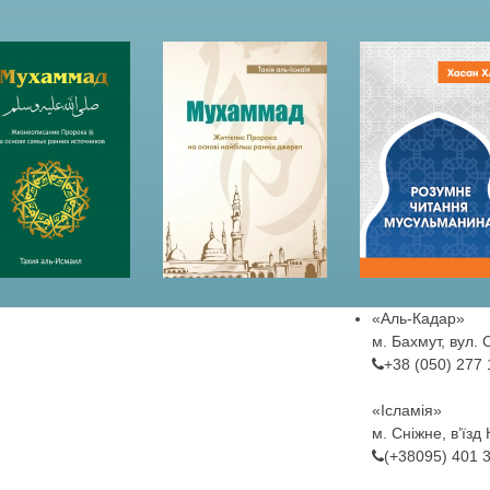
«Аль-Кадар»
м. Бахмут, вул. 
+38 (050) 277
«Ісламія»
м. Сніжне, в’їзд
(+38095) 401 