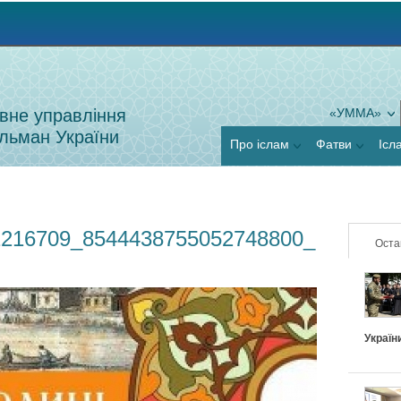
Jump to navigation
вне управління
«УММА»
льман України
Про іслам
Фатви
Ісл
1216709_8544438755052748800_
Оста
Україн