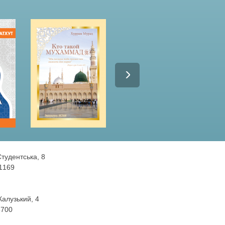
Студентська, 8
 1169
 Калузький, 4
3700