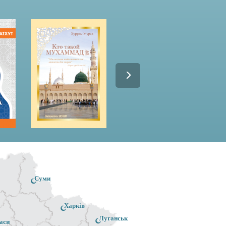
Суми
Харків
Луганськ
аси