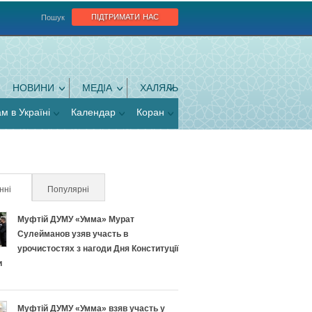
підтримати нас
Пошук
НОВИНИ
МЕДІА
ХАЛЯЛЬ
ам в Україні
Календар
Коран
нні
(активна вкладка)
Популярні
Муфтій ДУМУ «Умма» Мурат
Сулейманов узяв участь в
урочистостях з нагоди Дня Конституції
и
Муфтій ДУМУ «Умма» взяв участь у