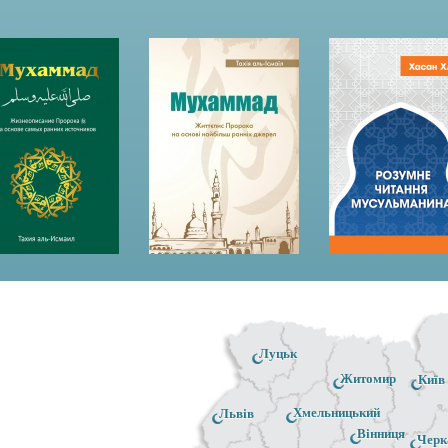
Луцьк
Житомир
Київ
Хмельницький
Львів
Вінниця
Черк