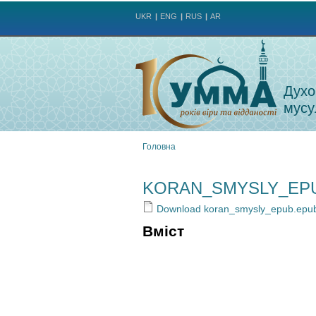
UKR
ENG
RUS
AR
Духо
мусу
Головна
Ви
KORAN_SMYSLY_EP
є
Download koran_smysly_epub.epu
тут
Вміст