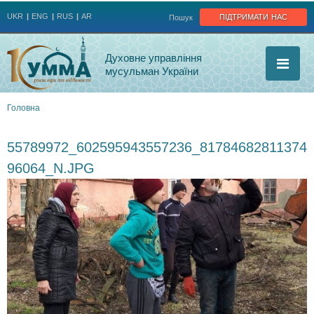
Jump to navigation
підтримати нас
UKR
ENG
RUS
AR
Пошук
Духовне управління
мусульман України
Головна
Ви
55789972_602595943557236_81784682811374
є
96064_N.JPG
тут