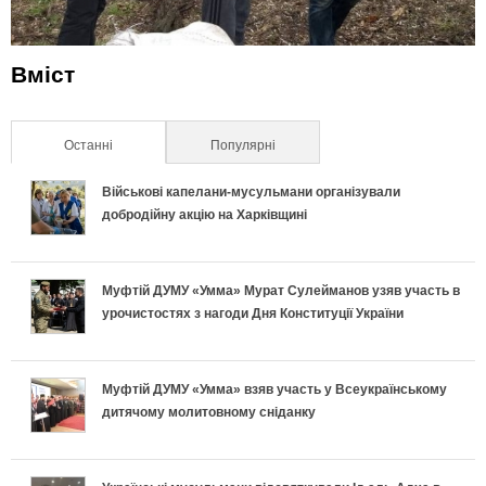
Вміст
Останні
(активна вкладка)
Популярні
Військові капелани-мусульмани організували
добродійну акцію на Харківщині
Муфтій ДУМУ «Умма» Мурат Сулейманов узяв участь в
урочистостях з нагоди Дня Конституції України
Муфтій ДУМУ «Умма» взяв участь у Всеукраїнському
дитячому молитовному сніданку