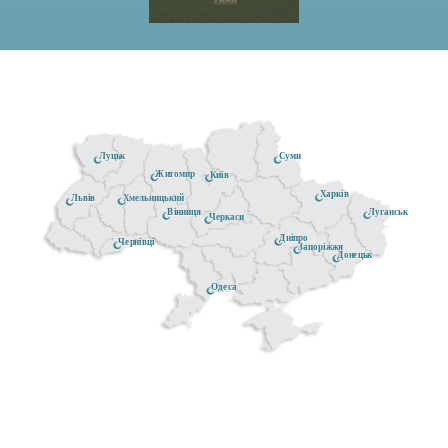
Луцьк
Суми
Житомир
Київ
Харків
Хмельницький
Львів
Луганськ
Вінниця
Черкаси
Дніпро
Чернівці
Запоріжжя
Донецьк
Одеса