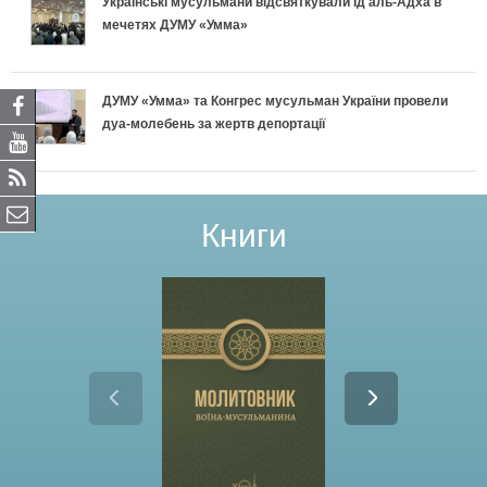
Українські мусульмани відсвяткували Ід аль-Адха в
мечетях ДУМУ «Умма»
ДУМУ «Умма» та Конгрес мусульман України провели
дуа-молебень за жертв депортації
Книги