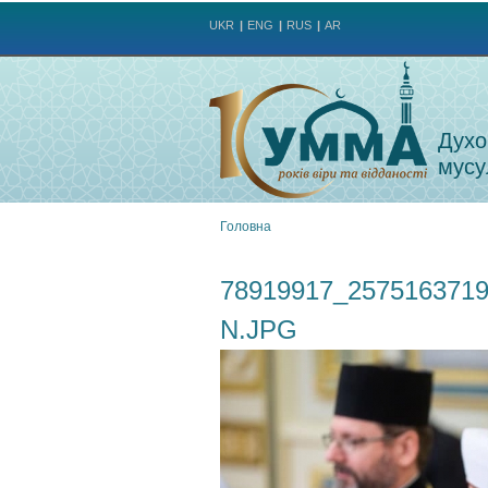
UKR
ENG
RUS
AR
Духо
мусу
Головна
Ви
78919917_257516371
є
N.JPG
тут