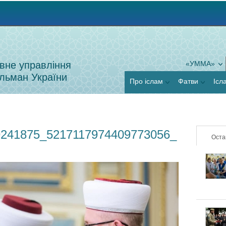
Jump to navigation
вне управління
«УММА»
льман України
Про іслам
Фатви
Ісл
9241875_5217117974409773056_
Оста