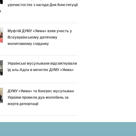
урочистостях з нагоди Дня Конституції
и
Муфтій ДУМУ «Умма» взяв участь у
Всеукраїнському дитячому
молитовному сніданку
Українські мусульмани відсвяткували
Ід аль-Адха в мечетях ДУМУ «Умма»
ДУМУ «Умма» та Конгрес мусульман
України провели дуа-молебень за
жертв депортації