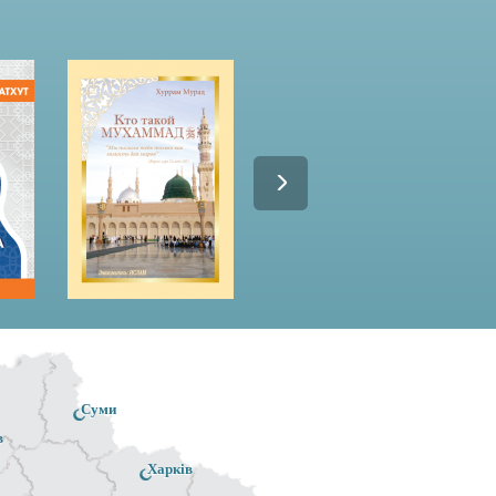
Суми
в
Харків