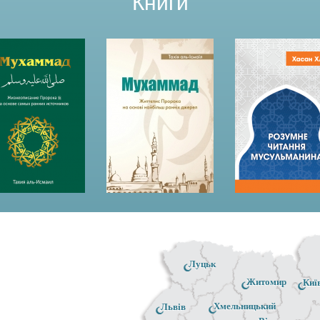
Книги
Луцьк
Житомир
Киї
Хмельницький
Львів