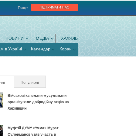
підтримати нас
Пошук
НОВИНИ
МЕДІА
ХАЛЯЛЬ
ам в Україні
Календар
Коран
нні
(активна вкладка)
Популярні
Військові капелани-мусульмани
організували добродійну акцію на
Харківщині
Муфтій ДУМУ «Умма» Мурат
Сулейманов узяв участь в