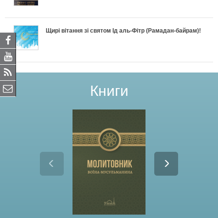
Щирі вітання зі святом Ід аль-Фітр (Рамадан-байрам)!
Книги