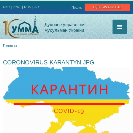
Jump to navigation
підтримати нас
UKR
ENG
RUS
AR
Пошук
Духовне управління
мусульман України
Головна
Ви
CORONOVIRUS-KARANTYN.JPG
є
тут