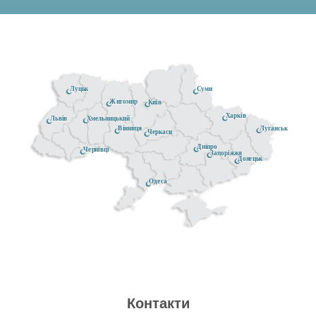
Луцьк
Суми
Житомир
Київ
Харків
Хмельницький
Львів
Луганськ
Вінниця
Черкаси
Дніпро
Чернівці
Запоріжжя
Донецьк
Одеса
Контакти