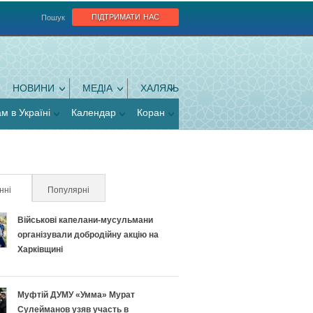
підтримати нас
Пошук
НОВИНИ
МЕДІА
ХАЛЯЛЬ
ам в Україні
Календар
Коран
нні
(активна вкладка)
Популярні
Військові капелани-мусульмани
організували добродійну акцію на
Харківщині
Муфтій ДУМУ «Умма» Мурат
Сулейманов узяв участь в