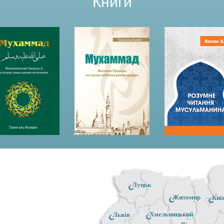
Книги
Луцьк
Житомир
Киї
Хмельницький
Львів