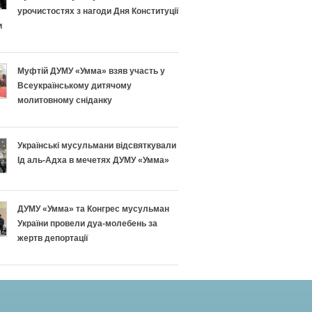
урочистостях з нагоди Дня Конституції
и
Муфтій ДУМУ «Умма» взяв участь у
Всеукраїнському дитячому
молитовному сніданку
Українські мусульмани відсвяткували
Ід аль-Адха в мечетях ДУМУ «Умма»
ДУМУ «Умма» та Конгрес мусульман
України провели дуа-молебень за
жертв депортації