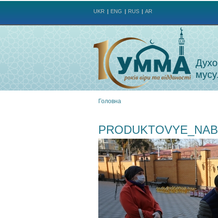
UKR
ENG
RUS
AR
Духо
мусу
Головна
Ви
PRODUKTOVYE_NAB
є
тут