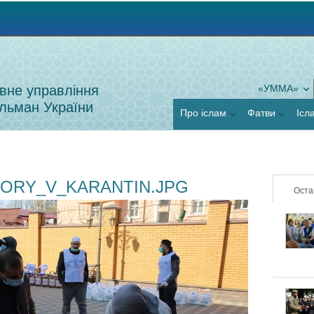
Jump to navigation
вне управління
«УММА»
льман України
Про іслам
Фатви
Ісл
ORY_V_KARANTIN.JPG
Оста