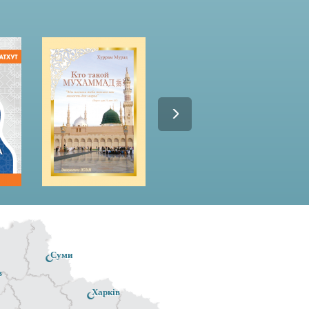
Суми
в
Харків