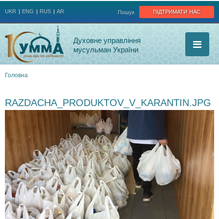
Jump to navigation
підтримати нас
UKR
ENG
RUS
AR
Пошук
Духовне управління
мусульман України
Головна
Ви
RAZDACHA_PRODUKTOV_V_KARANTIN.JPG
є
тут