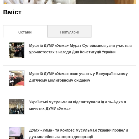
Вміст
Останні
(активна вкладка)
Популярні
Муфтій ДУМУ «Умма» Мурат Сулейманов узяв участь в
урочистостях з нагоди Дня Конституції України
Муфтій ДУМУ «Умма» взяв участь у Всеукраїнському
дитячому молитовному сніданку
Українські мусульмани відсвяткували Ід аль-Адха в
мечетях ДУМУ «Умма»
ДУМУ «Умма» та Конгрес мусульман України провели
дуа-молебень за жертв депортації