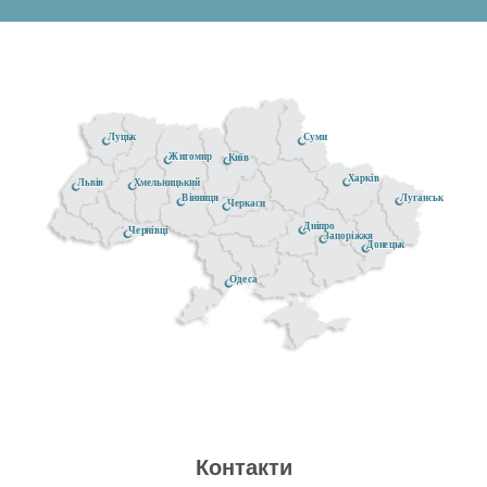
Луцьк
Суми
Житомир
Київ
Харків
Хмельницький
Львів
Луганськ
Вінниця
Черкаси
Дніпро
Чернівці
Запоріжжя
Донецьк
Одеса
Контакти