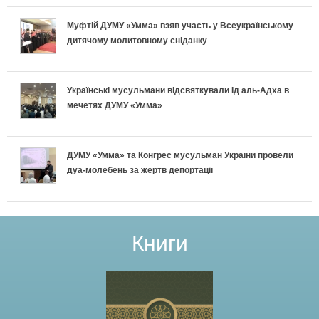
Муфтій ДУМУ «Умма» взяв участь у Всеукраїнському
дитячому молитовному сніданку
Українські мусульмани відсвяткували Ід аль-Адха в
мечетях ДУМУ «Умма»
ДУМУ «Умма» та Конгрес мусульман України провели
дуа-молебень за жертв депортації
Книги