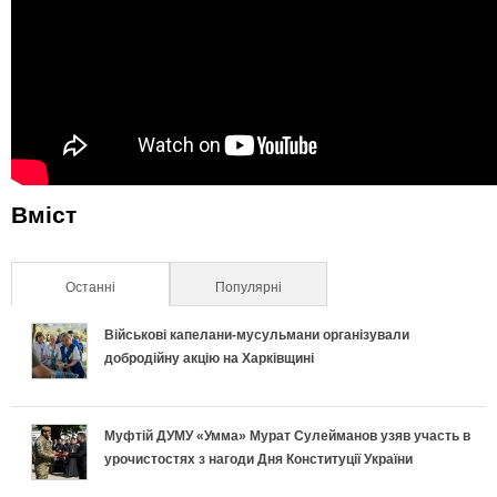
Вміст
Останні
(активна вкладка)
Популярні
Військові капелани-мусульмани організували
добродійну акцію на Харківщині
Муфтій ДУМУ «Умма» Мурат Сулейманов узяв участь в
урочистостях з нагоди Дня Конституції України