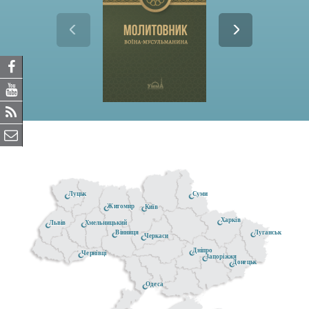
Луцьк
Суми
Житомир
Київ
Харків
Хмельницький
Львів
Луганськ
Вінниця
Черкаси
Дніпро
Чернівці
Запоріжжя
Донецьк
Одеса