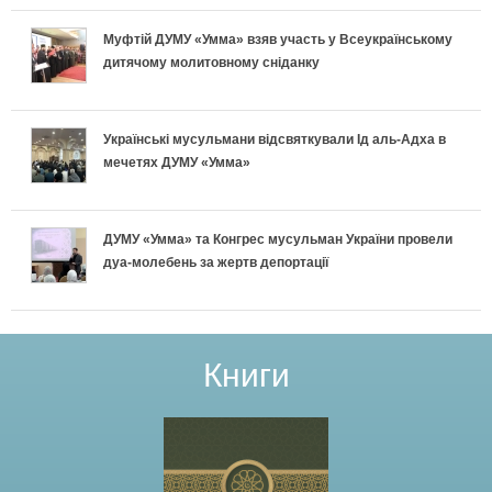
Муфтій ДУМУ «Умма» взяв участь у Всеукраїнському
дитячому молитовному сніданку
Українські мусульмани відсвяткували Ід аль-Адха в
мечетях ДУМУ «Умма»
ДУМУ «Умма» та Конгрес мусульман України провели
дуа-молебень за жертв депортації
Книги