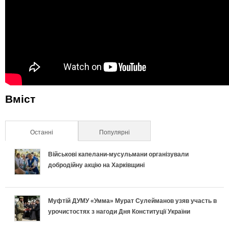
Вміст
Останні
(активна вкладка)
Популярні
Військові капелани-мусульмани організували
добродійну акцію на Харківщині
Муфтій ДУМУ «Умма» Мурат Сулейманов узяв участь в
урочистостях з нагоди Дня Конституції України