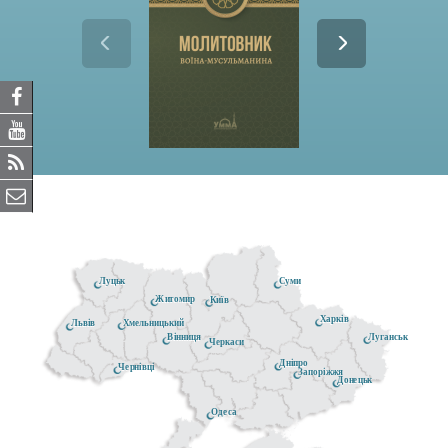
Луцьк
Суми
Житомир
Київ
Харків
Хмельницький
Львів
Луганськ
Вінниця
Черкаси
Дніпро
Чернівці
Запоріжжя
Донецьк
Одеса