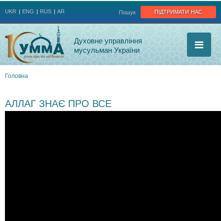
Jump to navigation
підтримати нас
UKR
ENG
RUS
AR
Пошук
Духовне управління
мусульман України
Головна
Ви
АЛЛАГ ЗНАЄ ПРО ВСЕ
є
тут