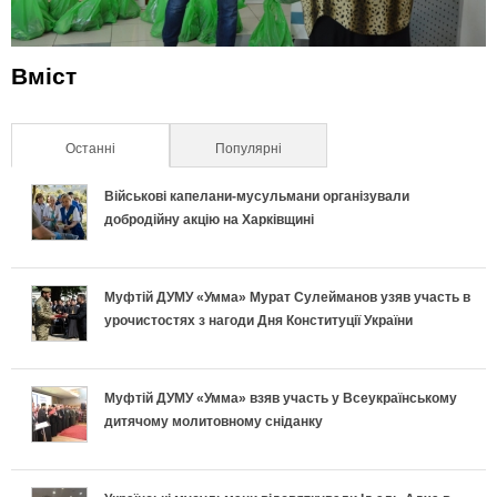
Вміст
Останні
(активна вкладка)
Популярні
Військові капелани-мусульмани організували
добродійну акцію на Харківщині
Муфтій ДУМУ «Умма» Мурат Сулейманов узяв участь в
урочистостях з нагоди Дня Конституції України
Муфтій ДУМУ «Умма» взяв участь у Всеукраїнському
дитячому молитовному сніданку