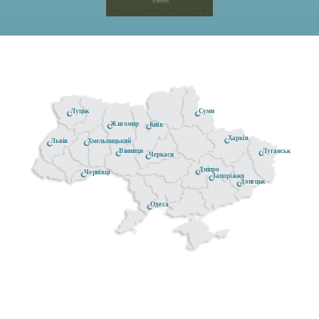
Луцьк
Суми
Житомир
Київ
Харків
Хмельницький
Львів
Луганськ
Вінниця
Черкаси
Дніпро
Чернівці
Запоріжжя
Донецьк
Одеса