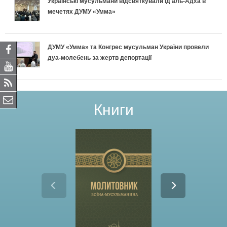
Українські мусульмани відсвяткували Ід аль-Адха в
мечетях ДУМУ «Умма»
ДУМУ «Умма» та Конгрес мусульман України провели
дуа-молебень за жертв депортації
Книги