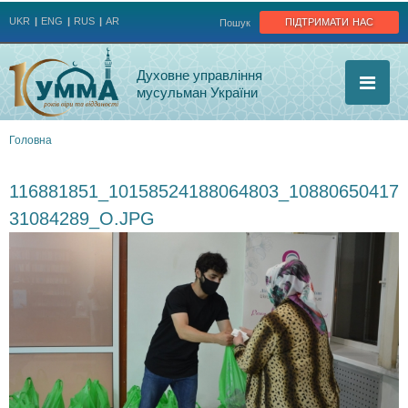
Jump to navigation
підтримати нас
UKR
ENG
RUS
AR
Пошук
Духовне управління
мусульман України
Головна
Ви
116881851_10158524188064803_10880650417
є
31084289_O.JPG
тут