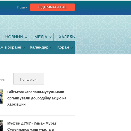
підтримати нас
Пошук
НОВИНИ
МЕДІА
ХАЛЯЛЬ
ам в Україні
Календар
Коран
нні
(активна вкладка)
Популярні
Військові капелани-мусульмани
організували добродійну акцію на
Харківщині
Муфтій ДУМУ «Умма» Мурат
Сулейманов узяв участь в