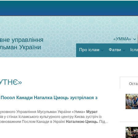
Jump to navigation
вне управління
«УММА»
льман України
Про іслам
Фатви
Ісл
УТНЄ»
Оста
Посол Канади Наталка Цмоць зустрілася з
Духовного Управління Мусульман України «Умма»
Мурат
в у стінах Ісламського культурного центру Києва зустріч із
овноважним Послом Канади в Україні
Наталкою Цмоць.
Під...