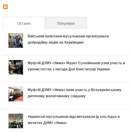
Останні
(активна вкладка)
Популярні
Військові капелани-мусульмани організували
добродійну акцію на Харківщині
Муфтій ДУМУ «Умма» Мурат Сулейманов узяв участь в
урочистостях з нагоди Дня Конституції України
Муфтій ДУМУ «Умма» взяв участь у Всеукраїнському
дитячому молитовному сніданку
Українські мусульмани відсвяткували Ід аль-Адха в
мечетях ДУМУ «Умма»