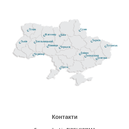
Луцьк
Суми
Житомир
Київ
Харків
Хмельницький
Львів
Луганськ
Вінниця
Черкаси
Дніпро
Чернівці
Запоріжжя
Донецьк
Одеса
Контакти