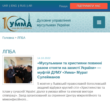
Jump to navigation
підтримати нас
UKR
ENG
RUS
AR
Пошук
Духовне управління
мусульман України
Головна
>
ЛПБА
Ви
ЛПБА
є
14.10.2022
«Мусульмани та християни повинні
тут
разом стояти на захисті України» —
муфтій ДУМУ «Умма» Мурат
Сулейманов
5 жовтня у Львівській православній богословській
академії відбувся круглий стіл «Християнство та
іслам у сучасній Україні: діалог в умовах війни та ключові вектори
співпраці». Захід організований за сприяння Центру міжрелігійного та
міжконфесійного...