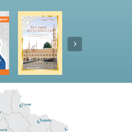
Суми
в
Харків
каси