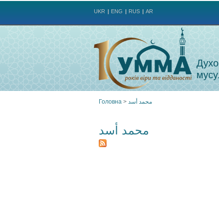
UKR
ENG
RUS
AR
Духо
мусу
Головна
>
محمد أسد
Ви
محمد أسد
є
тут