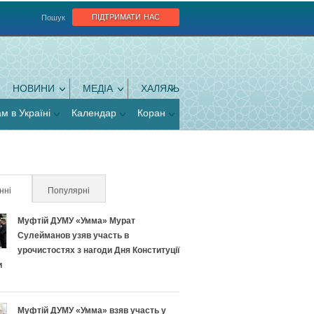
підтримати нас
Пошук
НОВИНИ
МЕДІА
ХАЛЯЛЬ
ам в Україні
Календар
Коран
нні
(активна вкладка)
Популярні
Муфтій ДУМУ «Умма» Мурат
Сулейманов узяв участь в
урочистостях з нагоди Дня Конституції
и
Муфтій ДУМУ «Умма» взяв участь у