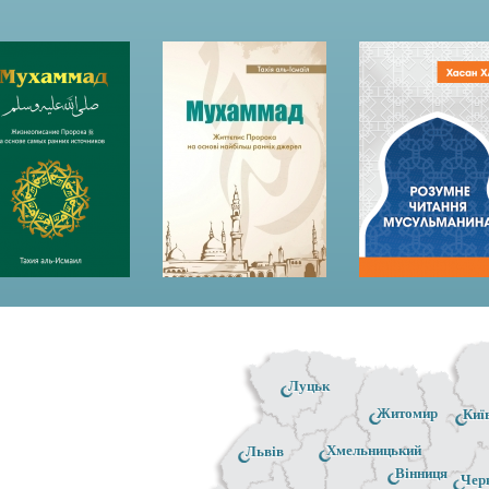
Луцьк
Житомир
Киї
Хмельницький
Львів
Вінниця
Чер