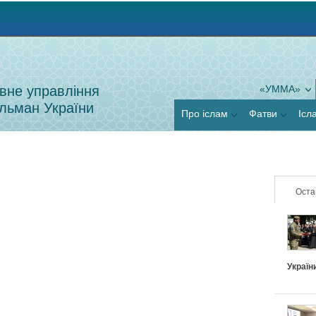
Jump to navigation
вне управління
«УММА»
льман України
Про іслам
Фатви
Ісл
Оста
Україн