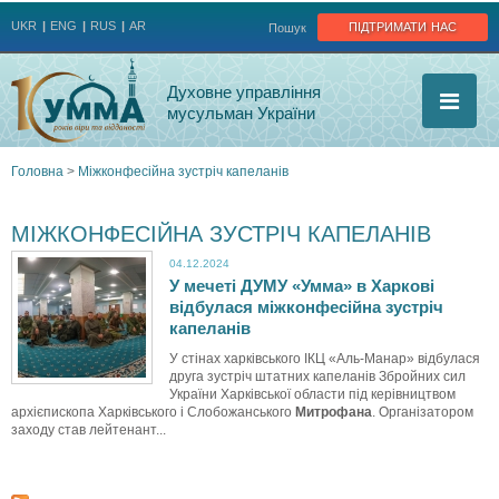
Jump to navigation
підтримати нас
UKR
ENG
RUS
AR
Пошук
Духовне управління
мусульман України
Головна
>
Міжконфесійна зустріч капеланів
Ви
МІЖКОНФЕСІЙНА ЗУСТРІЧ КАПЕЛАНІВ
є
04.12.2024
У мечеті ДУМУ «Умма» в Харкові
тут
відбулася міжконфесійна зустріч
капеланів
У стінах харківського ІКЦ «Аль-Манар» відбулася
друга зустріч штатних капеланів Збройних сил
України Харківської области під керівництвом
архієпископа Харківського і Слобожанського
Митрофана
. Організатором
заходу став лейтенант...