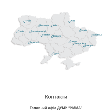
Луцьк
Суми
Житомир
Київ
Харків
Хмельницький
Львів
Луганськ
Вінниця
Черкаси
Дніпро
Чернівці
Запоріжжя
Донецьк
Одеса
Контакти
Головний офіс ДУМУ “УММА”