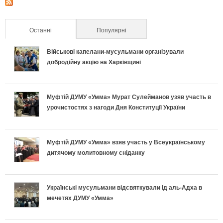
Останні
(активна вкладка)
Популярні
Військові капелани-мусульмани організували
добродійну акцію на Харківщині
Муфтій ДУМУ «Умма» Мурат Сулейманов узяв участь в
урочистостях з нагоди Дня Конституції України
Муфтій ДУМУ «Умма» взяв участь у Всеукраїнському
дитячому молитовному сніданку
Українські мусульмани відсвяткували Ід аль-Адха в
мечетях ДУМУ «Умма»