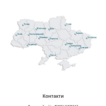
Луцьк
Суми
Житомир
Київ
Харків
Хмельницький
Львів
Луганськ
Вінниця
Черкаси
Дніпро
Чернівці
Запоріжжя
Донецьк
Одеса
Контакти