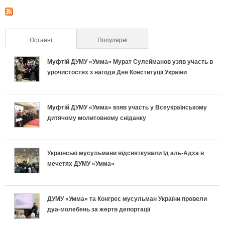
Останні
(активна вкладка)
Популярні
Муфтій ДУМУ «Умма» Мурат Сулейманов узяв участь в
урочистостях з нагоди Дня Конституції України
Муфтій ДУМУ «Умма» взяв участь у Всеукраїнському
дитячому молитовному сніданку
Українські мусульмани відсвяткували Ід аль-Адха в
мечетях ДУМУ «Умма»
ДУМУ «Умма» та Конгрес мусульман України провели
дуа-молебень за жертв депортації