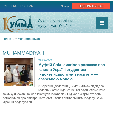
Jump to navigation
підтримати нас
UKR
ENG
RUS
AR
Пошук
Духовне управління
мусульман України
Головна
>
Muhammadiyah
Ви
MUHAMMADIYAH
є
05.03.2020
Муфтій Саід Ісмагілов розказав про
тут
Іслам в Україні студентам
індонезійського університету —
арабською мовою
3 березня, делегація ДУМУ «Умма» відвідала
головний офіс Індонезійської ради ісламського
заклику (Dewan Da’wah Islamiyah Indonesia). Під час зустрічі сторони
домовилися про співпрацю та обмінялися символічними подарунками:
українці подарували...