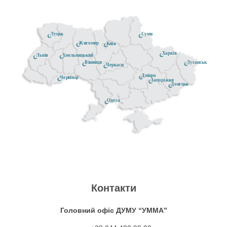
Луцьк
Суми
Житомир
Київ
Харків
Хмельницький
Львів
Луганськ
Вінниця
Черкаси
Дніпро
Чернівці
Запоріжжя
Донецьк
Одеса
Контакти
Головний офіс ДУМУ “УММА”