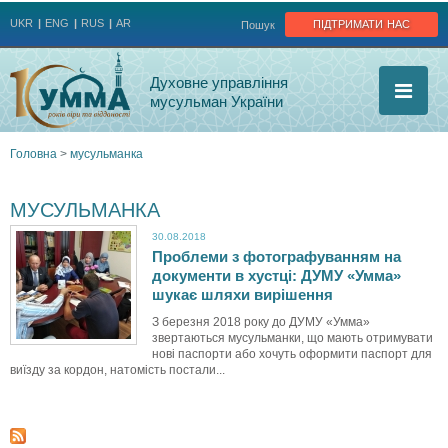
Jump to navigation
підтримати нас
UKR
ENG
RUS
AR
Пошук
Духовне управління
мусульман України
Головна
>
мусульманка
Ви
МУСУЛЬМАНКА
є
30.08.2018
Проблеми з фотографуванням на
тут
документи в хустці: ДУМУ «Умма»
шукає шляхи вирішення
З березня 2018 року до ДУМУ «Умма»
звертаються мусульманки, що мають отримувати
нові паспорти або хочуть оформити паспорт для
виїзду за кордон, натомість постали...