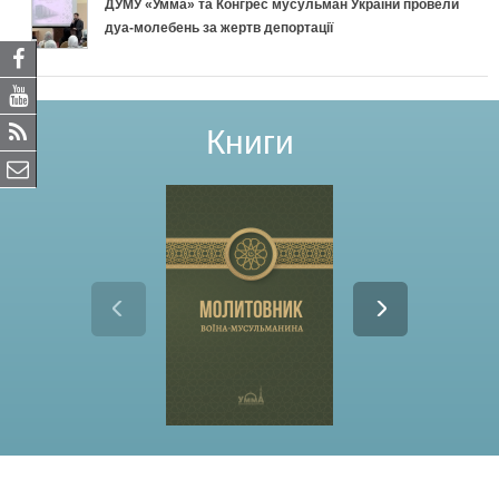
ДУМУ «Умма» та Конгрес мусульман України провели
дуа-молебень за жертв депортації
Книги