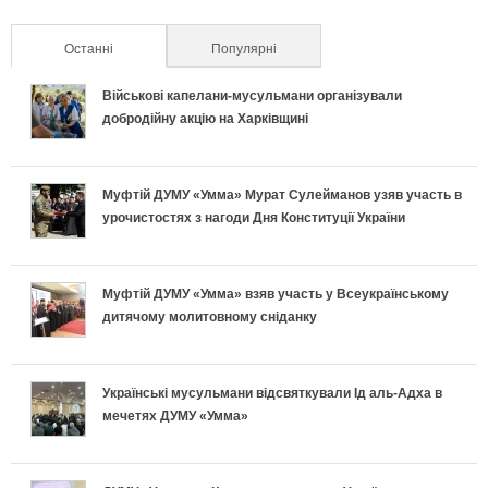
Останні
(активна вкладка)
Популярні
Військові капелани-мусульмани організували
добродійну акцію на Харківщині
Муфтій ДУМУ «Умма» Мурат Сулейманов узяв участь в
урочистостях з нагоди Дня Конституції України
Муфтій ДУМУ «Умма» взяв участь у Всеукраїнському
дитячому молитовному сніданку
Українські мусульмани відсвяткували Ід аль-Адха в
мечетях ДУМУ «Умма»