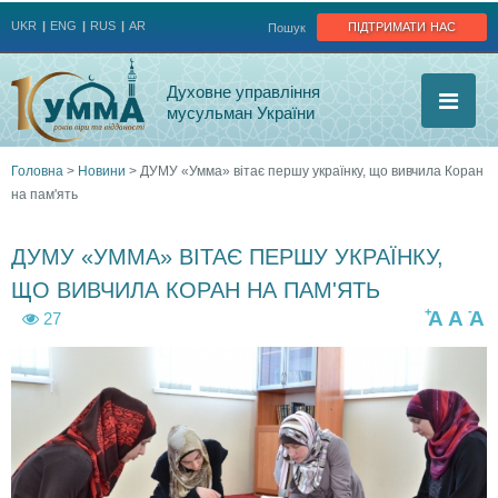
Jump to navigation
підтримати нас
UKR
ENG
RUS
AR
Пошук
Духовне управління
мусульман України
Головна
>
Новини
>
ДУМУ «Умма» вітає першу українку, що вивчила Коран
на пам'ять
Ви
є
ДУМУ «УММА» ВІТАЄ ПЕРШУ УКРАЇНКУ,
ЩО ВИВЧИЛА КОРАН НА ПАМ'ЯТЬ
тут
+
-
A
A
A
27
y
m
n