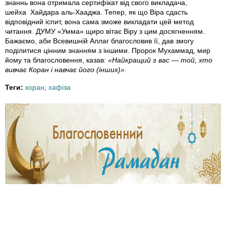
_
знаннь вона отримала сертифікат від свого викладача,
шейха Хайдара аль-Хааджа. Тепер, як що Віра сдасть
l
відповідний іспит, вона сама зможе викладати цей метод
читання. ДУМУ «Умма» щиро вітає Віру з цим досягненням.
Бажаємо, аби Всевишній Аллаг благословив її, дав змогу
l
поділитися цінним знанням з іншими. Пророк Мухаммад, мир
йому та благословення, казав:
«Найкращий з вас — той, хто
m
вивчає Коран і навчає його (інших)».
s
Теги:
коран
,
хафіза
l
m
t
_
l
j