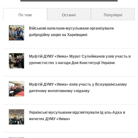
и
т
а
п
к
л
По темі
(active tab)
Останні
Популярні
а
п
р
р
ь
Військові капелани-мусульмани організували
л
о
а
е
добродійну акцію на Харківщині
н
ь
д
в
т
о
Муфтій ДУМУ «Умма» Мурат Сулейманов узяв участь в
н
и
и
и
урочистостях з нагоди Дня Конституції України
п
і
х
л
у
і
в
и
ь
с
Муфтій ДУМУ «Умма» взяв участь у Всеукраїнському
дитячому молитовному сніданку
д
к
п
н
п
г
л
е
о
і
Українські мусульмани відсвяткували Ід аль-Адха в
о
мечетях ДУМУ «Умма»
а
к
п
ш
т
д
л
і
н