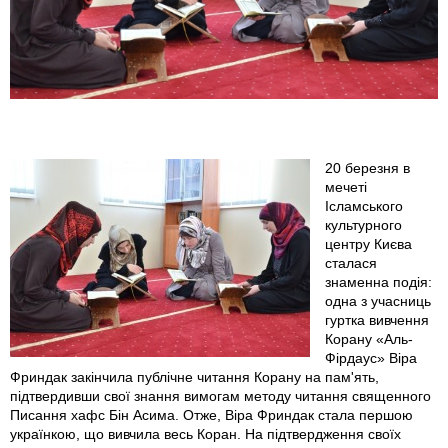
_
t
l
m
20 березня в
мечеті
_
Ісламського
культурного
l
центру Києва
сталася
q
знаменна подія:
одна з учасниць
гуртка вивчення
r
Корану «Аль-
Фірдаус» Віра
a
Фриндак закінчила публічне читання Корану на пам'ять,
підтвердивши свої знання вимогам методу читання священного
n
Писання хафс Бін Асима. Отже, Віра Фриндак стала першою
українкою, що вивчила весь Коран. На підтвердження своїх