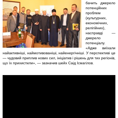
бачить джерело
g
g
j
потенційних
проблем
p
(культурних,
економічних,
g
релігійних),
насправді —
джерело
потенціалу.
«Адже виїхали
найактивніші, наймотивованіші, найенергічніші. У перспективі це
— чудовий приплив нових сил, ініціатив і рішень для тих регіонів,
що їх прихистили», — зазначив шейх Саід Ісмагілов.