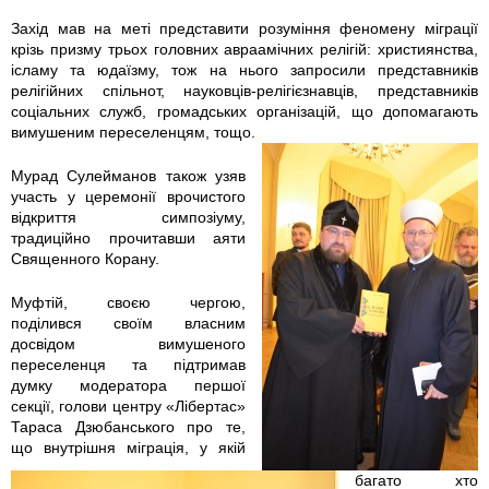
й
й
в
Захід мав на меті представити розуміння феномену міграції
-
-
ы
крізь призму трьох головних авраамічних релігій: християнства,
ісламу та юдаїзму, тож на нього запросили представників
релігійних спільнот, науковців-релігієзнавців, представників
р
р
й
соціальних служб, громадських організацій, що допомагають
вимушеним переселенцям, тощо.
а
а
-
Мурад Сулейманов також узяв
з
з
р
участь у церемонії врочистого
відкриття симпозіуму,
м
м
а
традиційно прочитавши аяти
Священного Корану.
е
е
з
Муфтій, своєю чергою,
р
р
м
поділився своїм власним
досвідом вимушеного
переселенця та підтримав
.
.
е
думку модератора першої
секції, голови центру «Лібертас»
j
j
р
Тараса Дзюбанського про те,
що внутрішня міграція, у якій
p
p
.
багато хто