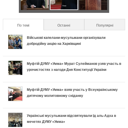
в
н
в
к
е
и
т
а
п
к
л
По темі
(active tab)
Останні
Популярні
а
п
р
р
ь
Військові капелани-мусульмани організували
л
о
а
е
добродійну акцію на Харківщині
н
ь
д
в
т
о
Муфтій ДУМУ «Умма» Мурат Сулейманов узяв участь в
н
и
и
и
урочистостях з нагоди Дня Конституції України
п
і
х
л
у
і
в
и
ь
с
Муфтій ДУМУ «Умма» взяв участь у Всеукраїнському
дитячому молитовному сніданку
д
к
п
н
п
г
л
е
о
і
Українські мусульмани відсвяткували Ід аль-Адха в
о
мечетях ДУМУ «Умма»
а
к
п
ш