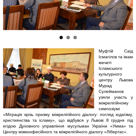
_
_
_
0
0
0
0
0
0
4
5
5
Муфтій Саід
Ісмагілов та імам
1
9
6
мечеті
Ісламського
_
_
-
культурного
центру Львова
н
н
1
Мурад
Сулейманов
узяли участь у
о
о
_
міжрелігійному
симпозіумі
в
в
н
«Міграція крізь призму міжрелігійного діалогу: погляд юдаїзму,
християнства та ісламу», що відбувся у Львові 8 грудня під
ы
ы
о
егідою Духовного управління мусульман України «Умма» та
Центру міжконфесійного та міжрелігійного діалогу «Лібертас».