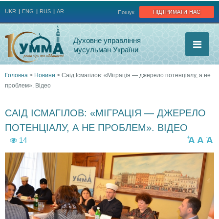
Jump to navigation
підтримати нас
UKR
ENG
RUS
AR
Пошук
Духовне управління
мусульман України
Головна
>
Новини
>
Саід Ісмагілов: «Міграція — джерело потенціалу, а не
проблем». Відео
Ви
є
САІД ІСМАГІЛОВ: «МІГРАЦІЯ — ДЖЕРЕЛО
ПОТЕНЦІАЛУ, А НЕ ПРОБЛЕМ». ВІДЕО
тут
+
-
A
A
A
14
D
D
D
S
S
S
C
C
C