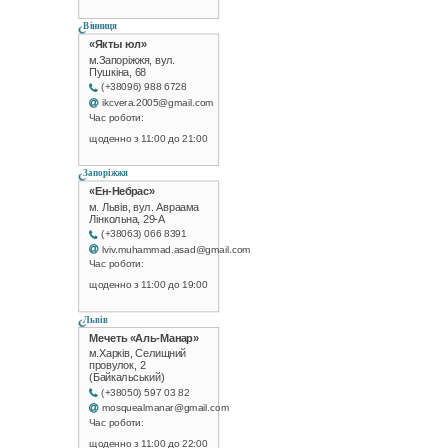
Вінниця
«Якты юл»
м.Запоріжжя, вул.
Пушкіна, 68
(+38096) 988 6728
ikcvera.2005@gmail.com
Час роботи:
щоденно з 11:00 до 21:00
Запоріжжя
«Ен-Небрас»
м. Львів, вул. Авраама
Лінкольна, 29-А
(+38063) 066 8391
lviv.muhammad.asad@gmail.com
Час роботи:
щоденно з 11:00 до 19:00
Львів
Мечеть «Аль-Манар»
м.Харків, Селищний
провулок, 2
(Байкальський)
(+38050) 597 03 82
mosquealmanar@gmail.com
Час роботи:
щоденно з 11:00 до 22:00