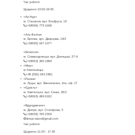
и
о
ш
Час роботи:
о
Щоденно 10:00-19:00.
м
ж
е
«Ан-Нур»
м. Стаханов, вул. Ельбруса, 16
м
о
н
й
(+38066) 775 4188
у
«Аль-Фатіха»
в
о
х
м. Брянка, вул. Дворцова, 16/2
(+38095) 047 1077
с
и
г
І
«Бісмілля»
м. Сєверодонецьк, вул. Донецька, 37-А
у
(+38063) 360 1869
й
о
б
«Мир»
м.Хмельницьк
л
+38 (093) 383 2981
х
м
р
«Рахма»
м. Луцьк, вул. Винниченка, 14а, оф. 17
ь
«Єдність»
о
у
а
м. Кам'янське, вул. Сачка, 26/2
(+38093) 489 6162
м
л
с
г
«Відродження»
м. Дніпро, вул. Столярова, 5
а
о
у
і
(+38056) 785 2559
dnepr.islam@gmail.com
н
Час роботи:
д
л
м
Щоденно 11.00 - 17.00