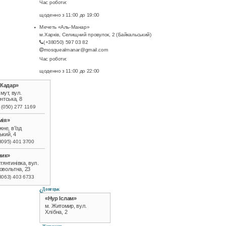
Час роботи:
у
щоденно з 11:00 до 19:00
Мечеть «Аль-Манар»
м.Харків, Селищний провулок, 2 (Байкальський)
л
(+38050) 597 03 82
mosquealmanar@gmail.com
е
Час роботи:
щоденно з 11:00 до 22:00
й
-Кадар»
мут, вул.
нтська, 8
м
 (050) 277 1169
мія»
а
жне, в’їзд
ький, 4
8095) 401 3700
н
ник»
тянтинівка, вул.
о
овольтна, 23
8063) 403 6733
в
Донецьк
«Нур Іслам»
м. Житомир, вул.
Хлібна, 2