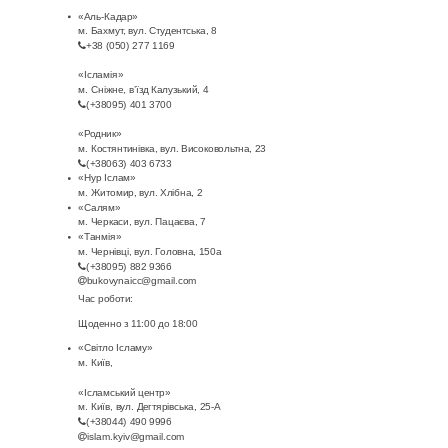
д
«Аль-Кадар»
н
п
е
м. Бахмут, вул. Студентська, 8
+38 (050) 277 1169
и
ю
о
п
«Ісламія»
м. Сніжне, в’їзд Калузький, 4
д
(+38095) 401 3700
с
р
о
«Родник»
л
м. Костянтинівка, вул. Високовольтна, 23
п
а
к
(+38063) 403 6733
«Нур Іслам»
я
м. Житомир, вул. Хлібна, 2
е
д
а
«Салям»
м. Черкаси, вул. Пацаєва, 7
к
«Танмія»
к
и
я
м. Чернівці, вул. Головна, 150а
(+38095) 882 9366
о
у
д
н
bukovynaicc@gmail.com
Час роботи:
ж
т
л
н
Щоденно з 11:00 до 18:00
«Світло Ісламу»
н
м. Київ,
а
я
я
«Ісламський центр»
о
з
к
|
м. Київ, вул. Дегтярівська, 25-А
(+38044) 490 9996
г
islam.kyiv@gmail.com