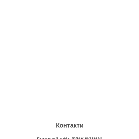
Контакти
Головний офіс ДУМУ “УММА”