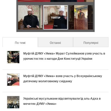
р
з
а
о
Д
Я
С
в
н
в
к
е
и
т
а
п
к
л
По темі
(active tab)
Останні
Популярні
а
п
р
р
ь
Муфтій ДУМУ «Умма» Мурат Сулейманов узяв участь в
л
о
а
е
урочистостях з нагоди Дня Конституції України
н
ь
д
в
т
о
Муфтій ДУМУ «Умма» взяв участь у Всеукраїнському
н
и
и
и
дитячому молитовному сніданку
п
і
х
л
у
і
в
и
ь
с
Українські мусульмани відсвяткували Ід аль-Адха в
мечетях ДУМУ «Умма»
д
к
п
н
п