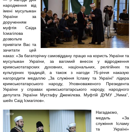
народження від
0
-
-
імені мусульман
України за
8
1
1
дорученням
муфтія Саіда
Ісмагілова
7
5
4
дозвольте
привітати Вас та
4
_
_
зачитати цей
наказ: «За багаторічну самовіддану працю на користь України та
2
0
1
мусульман України, за вагомий внесок у відродження
кримськотатарских духовних, національних, релігійних та
2
6
7
культурних традицій, а також з нагоди 75-річчя наказую
нагородити медаллю „За служіння Ісламу та Україні“ лідера
0
-
-
кримськотатарського народу, Уповноваженого Президента
України у справах кримськотатарського народу, народного
депутата України Мустафу Джемілєва. Муфтій ДУМУ „Умма“,
5
5
4
шейх Саід Ісмагілов».
4
0
5
Нагадаємо,
медаль «За
2
-
-
служіння Ісламу
та Україні»