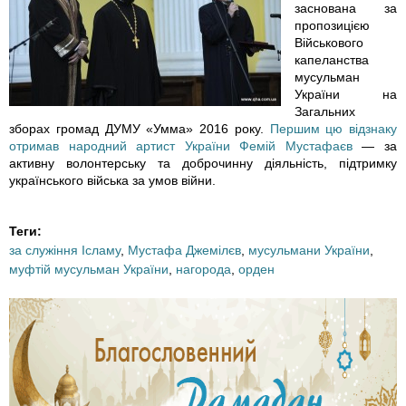
0
3
3
заснована за
пропозицією
7
0
0
Військового
капеланства
мусульман
_
.
.
України на
Загальних
1
j
j
зборах громад ДУМУ «Умма» 2016 року.
Першим цю відзнаку
отримав народний артист України Фемій Мустафаєв
— за
8
p
p
активну волонтерську та доброчинну діяльність, підтримку
українського війська за умов війни.
3
g
g
5
Теги:
за служіння Ісламу
,
Мустафа Джемілєв
,
мусульмани України
,
8
муфтій мусульман України
,
нагорода
,
орден
6
5
0