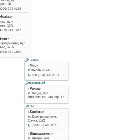
аханов, вул.
уса, 16
8066) 775 4188
Фатіха»
нка, вул.
ова, 16/2
8095) 047 1077
ілля»
веродонецьк, вул.
ька, 37-А
8063) 360 1869
Луганськ
«Мир»
м.Хмельницьк
+38 (093) 383 2981
Хмельницький
«Рахма»
м. Луцьк, вул.
Винниченка, 14а, оф. 17
Луцьк
«Єдність»
м. Кам'янське, вул.
Сачка, 26/2
(+38093) 489 6162
«Відродження»
м. Дніпро, вул.