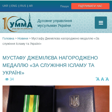
Jump to navigation
підтримати нас
UKR
ENG
RUS
AR
Пошук
Духовне управління
мусульман України
Головна
>
Новини
>
Мустафу Джемілєва нагороджено медаллю «За
служіння Ісламу та Україні»
Ви
є
МУСТАФУ ДЖЕМІЛЄВА НАГОРОДЖЕНО
МЕДАЛЛЮ «ЗА СЛУЖІННЯ ІСЛАМУ ТА
тут
УКРАЇНІ»
+
-
A
A
A
34
4
p
p
5
h
h