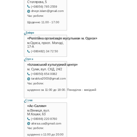
Столярова, 5
(+38056) 785 2559
dnepr.islam@gmail.com
Час роботи:
Щоденно 11.00 - 17.00
Дніпро
«Релігійна організація мусульман м. Одеси»
м.Одеса, просп. Молоді,
17-А
(+380482) 34 72 50
Одеса
«Ісламський культурний центр»
м. Суми, вул. СКД, 24/2
(+38050) 654 0082
tarablus2003@gmail.com
Час роботи:
щоденно за 11:00 до 18:00. Понеділок - вихідний
Суми
«Ас-Салям»
м.Вінниця, вул.
М.Кошки, 63
(+38066) 220 8760
alisraa.ua@gmail.com
Час роботи:
щоденно з 11:00 до 20:00