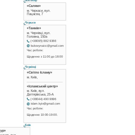
Житомир
«Салям»
м. Черкаси, вул.
Пацаєва, 7
Черкаси
«Танмія»
м. Чернівці, вул.
Головна, 150а
(+38095) 882 9366
bukovynaicc@gmail.com
Час роботи:
Щоденно з 11:00 до 18:00
Чернівці
«Світло Ісламу»
м. Київ,
«Ісламський центр»
м. Київ, вул.
Дегтярівська, 25-А
(+38044) 490 9996
islam.kyiv@gmail.com
Час роботи:
Щоденно 10:00-19:00.
Київ
Нур»