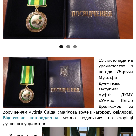
5
o
o
4
t
t
6
o
o
8
_
_
9
2
2
13 листопада на
урочистостях з
6
0
0
нагоди 75-річчя
Мустафи
_
1
1
Джемілєва
заступник
2
8
8
муфтія ДУМУ
«Умма» Едґар
Девлікамов за
1
-
-
дорученням муфтія Саіда Ісмагілова вручив нагороду ювілярові.
Відеозапис нагородження
можна подивитися на сторінці
8
1
1
духовного управління.
2
1
1
— З нагоди дня