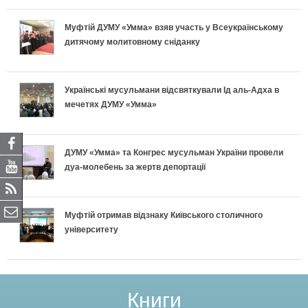
Муфтій ДУМУ «Умма» взяв участь у Всеукраїнському
дитячому молитовному сніданку
Українські мусульмани відсвяткували Ід аль-Адха в
мечетях ДУМУ «Умма»
ДУМУ «Умма» та Конгрес мусульман України провели
дуа-молебень за жертв депортації
Муфтій отримав відзнаку Київського столичного
університету
Книги