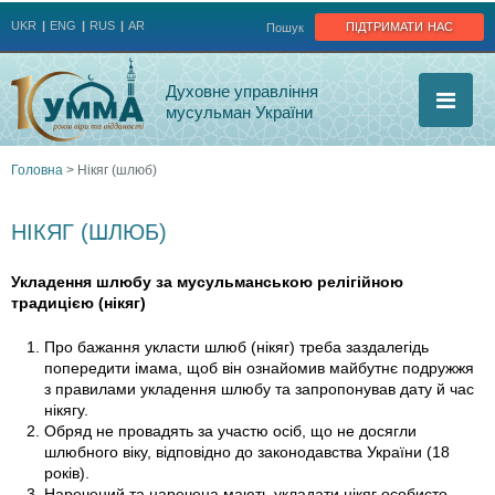
Jump to navigation
підтримати нас
UKR
ENG
RUS
AR
Пошук
Духовне управління
мусульман України
Головна
>
Нікяг (шлюб)
Ви
НІКЯГ (ШЛЮБ)
є
Укладення шлюбу за мусульманською релігійною
тут
традицією (нікяг)
Про бажання укласти шлюб (нікяг) треба заздалегідь
попередити імама, щоб він ознайомив майбутнє подружжя
з правилами укладення шлюбу та запропонував дату й час
нікягу.
Обряд не провадять за участю осіб, що не досягли
шлюбного віку, відповідно до законодавства України (18
років).
Наречений та наречена мають укладати нікяг особисто.