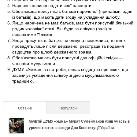
Наречені повинні надати свої паспорти.
Обов’язкова присутність батьків нареченої (принаймні один
із батьків), що мають дати згоду на укладення шлюбу.
Якщо наречена не має батьків, має бути присутній близький
родич чоловічої статі. Він буде за опікуна (валі) та
видаватиме її заміж.
Якщо присутність батьків чи опікуна неможлива, то нікях
провадять лише після державної реєстрації та подання
свідоцтва про шлюб державного зразка.
Обов’язково мають бути присутні два офіційні свідки —
чоловіки-мусульмани.
ДУМУ «Умма», за потреби, видає свідоцтво про нікях, що
засвідчує укладення шлюбу згідно з мусульманською
традицією.
Останні
(активна вкладка)
Популярні
Муфтій ДУМУ «Умма» Мурат Сулейманов узяв участь в
урочистостях з нагоди Дня Конституції України