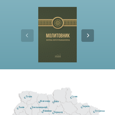
Луцьк
Суми
Житомир
Київ
Харків
Хмельницький
Львів
Луганськ
Вінниця
Черкаси