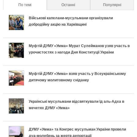
л
По темі
(active tab)
Останні
Популярні
а
п
р
р
ь
Військові капелани-мусульмани організували
л
о
а
е
добродійну акцію на Харківщині
н
ь
д
в
т
о
Муфтій ДУМУ «Умма» Мурат Сулейманов узяв участь в
н
и
и
и
урочистостях з нагоди Дня Конституції України
п
і
х
л
у
і
в
и
ь
с
Муфтій ДУМУ «Умма» взяв участь у Всеукраїнському
дитячому молитовному сніданку
д
к
п
н
п
г
л
е
о
і
Українські мусульмани відсвяткували Ід аль-Адха в
о
мечетях ДУМУ «Умма»
а
к
п
ш
т
д
л
і
н
ДУМУ «Умма» та Конгрес мусульман України провели
у
дуа-молебень за жертв депортації