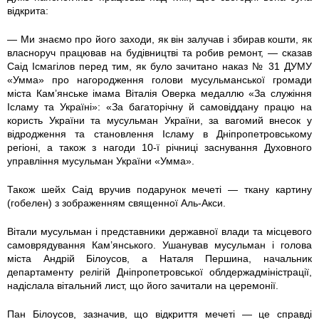
p
p
відкрита:
g
g
— Ми знаємо про його заходи, як він залучав і збирав кошти, як
власноруч працював на будівництві та робив ремонт, — сказав
Саід Ісмагілов перед тим, як було зачитано наказ № 31 ДУМУ
«Умма» про нагородження голови мусульманської громади
міста Кам’янське імама Віталія Оверка медаллю «За служіння
Ісламу та Україні»: «За багаторічну й самовіддану працю на
користь України та мусульман України, за вагомий внесок у
відродження та становлення Ісламу в Дніпропетровському
регіоні, а також з нагоди 10-ї річниці заснування Духовного
управління мусульман України «Умма».
Також шейх Саід вручив подарунок мечеті — ткану картину
(гобелен) з зображенням священної Аль-Акси.
Вітали мусульман і представники державної влади та місцевого
самоврядування Кам’янського. Ушанував мусульман і голова
міста Андрій Білоусов, а Наталя Першина, начальник
департаменту релігій Дніпропетровської облдержадміністрації,
надіслала вітальний лист, що його зачитали на церемонії.
Пан Білоусов, зазначив, що відкриття мечеті — це справді