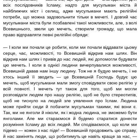
всіх послідовників Ісламу, надто для мусульман міста й
найближчих міст і селищ, адже мусульмани мають релігійні
потреби, що можна задовольнити тільки в мечеті. І довгий час
мусульмани міста були позбавлені такої можливости, але, з волі
Всевишнього, звели цю мечеть, створили громаду, що мала
право відправляти певні релігійні обряди:
— І коли ми почали це робити, коли ми почали віддавати цьому
серце, час, можливості, то Всевишній відкрив нам шлях. Він
відкрив нам шлях і привів до нас людей, які допомогли будувати
цю мечеть. І коли в однієї людини вичерпувалися можливості,
Всевишній давав нам іншу людину. Тож не я будую мечеть, і не
хтось інший її зводить — це Всевишній Господь будує цю
мечеть, щоб мусульмани мали змогу сповідувати свою релігію у
всій повноті. І мечеть тут також для того, щоб ми могли
розповідати людям про нашу релігію, щоб не було стереотипів,
щоб не тиснуло на людей зле уявлення про Іслам. Людина
може прийти сюди й побачити мусульман такими, які вони є.
Так, ми не янголи й ніколи, як і жодна людина, не зможемо бути
янголами. Але ми стараємося й будемо старатися донести
розуміння Ісламу до всіх людей. Ми сподіваємося, що коли ми
підемо — кожен з нас піде! — Всевишній продовжить цю справу,
й нас замінять люди, що робитимуть це навіть краще за нас, —