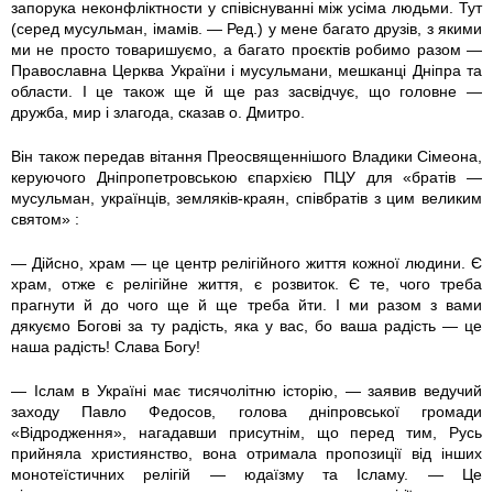
запорука неконфліктности у співіснуванні між усіма людьми. Тут
(серед мусульман, імамів. — Ред.) у мене багато друзів, з якими
ми не просто товаришуємо, а багато проєктів робимо разом —
Православна Церква України і мусульмани, мешканці Дніпра та
области. І це також ще й ще раз засвідчує, що головне —
дружба, мир і злагода, сказав о. Дмитро.
Він також передав вітання Преосвященнішого Владики Сімеона,
керуючого Дніпропетровською єпархією ПЦУ для «братів —
мусульман, українців, земляків-краян, співбратів з цим великим
святом» :
— Дійсно, храм — це центр релігійного життя кожної людини. Є
храм, отже є релігійне життя, є розвиток. Є те, чого треба
прагнути й до чого ще й ще треба йти. І ми разом з вами
дякуємо Богові за ту радість, яка у вас, бо ваша радість — це
наша радість! Слава Богу!
— Іслам в Україні має тисячолітню історію, — заявив ведучий
заходу Павло Федосов, голова дніпровської громади
«Відродження», нагадавши присутнім, що перед тим, Русь
прийняла християнство, вона отримала пропозиції від інших
монотеїстичних релігій — юдаїзму та Ісламу. — Це