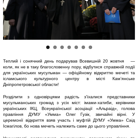
4
4
s
s
s
s
s
a
a
c
c
c
c
c
9
9
_
_
_
_
_
8
7
5
5
5
5
5
1
8
7
7
8
8
8
Теплий і сонячний день подарував Всевишній 20 жовтня —
коли, як не в таку благословенну пору, відбутися справжній події
1
0
6
7
4
6
9
для українських мусульман — офіційному відкриттю мечеті та
ісламського культурного центру в місті Кам’янське
_
_
1
2
0
6
5
Дніпропетровської области!
n
n
.
.
.
.
.
Розділити з одновірцями радість з’їхалися представники
мусульманських громад з усіх міст: імами-хатиби, керівники
o
o
j
j
j
j
j
українських ІКЦ, Всеукраїнської асоціації «Альраід», голова
правління ДУМУ «Умма» Олег Гузік, звичайні вірні. У
церемонії відкриття взяв участь і муфтій ДУМУ «Умма» Саід
v
v
p
p
p
p
p
Ісмагілов, бо нова мечеть належить саме до цього управління.
y
y
g
g
g
g
g