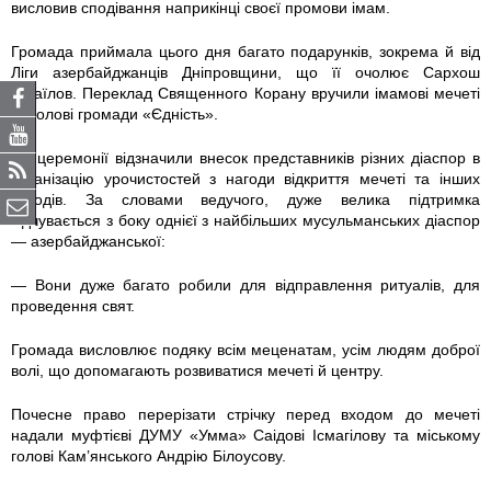
висловив сподівання наприкінці своєї промови імам.
Громада приймала цього дня багато подарунків, зокрема й від
Ліги азербайджанців Дніпровщини, що її очолює Сархош
Ісмаїлов. Переклад Священного Корану вручили імамові мечеті
та голові громади «Єдність».
На церемонії відзначили внесок представників різних діаспор в
організацію урочистостей з нагоди відкриття мечеті та інших
заходів. За словами ведучого, дуже велика підтримка
відчувається з боку однієї з найбільших мусульманських діаспор
— азербайджанської:
— Вони дуже багато робили для відправлення ритуалів, для
проведення свят.
Громада висловлює подяку всім меценатам, усім людям доброї
волі, що допомагають розвиватися мечеті й центру.
Почесне право перерізати стрічку перед входом до мечеті
надали муфтієві ДУМУ «Умма» Саідові Ісмагілову та міському
голові Кам’янського Андрію Білоусову.