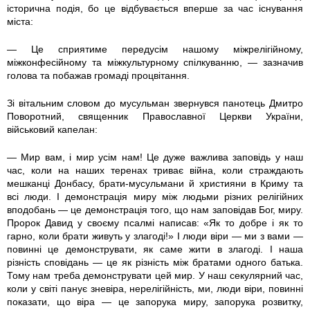
історична подія, бо це відбувається вперше за час існування
міста:
— Це сприятиме передусім нашому міжрелігійному,
міжконфесійному та міжкультурному спілкуванню, — зазначив
голова та побажав громаді процвітання.
Зі вітальним словом до мусульман звернувся панотець Дмитро
Поворотний, священник Православної Церкви України,
військовий капелан:
— Мир вам, і мир усім нам! Це дуже важлива заповідь у наш
час, коли на наших теренах триває війна, коли страждають
мешканці Донбасу, брати-мусульмани й християни в Криму та
всі люди. І демонстрація миру між людьми різних релігійних
вподобань — це демонстрація того, що нам заповідав Бог, миру.
Пророк Давид у своєму псалмі написав: «Як то добре і як то
гарно, коли брати живуть у злагоді!» І люди віри — ми з вами —
повинні це демонструвати, як саме жити в злагоді. І наша
різність сповідань — це як різність між братами одного батька.
Тому нам треба демонструвати цей мир. У наш секулярний час,
коли у світі панує зневіра, нерелігійність, ми, люди віри, повинні
показати, що віра — це запорука миру, запорука розвитку,