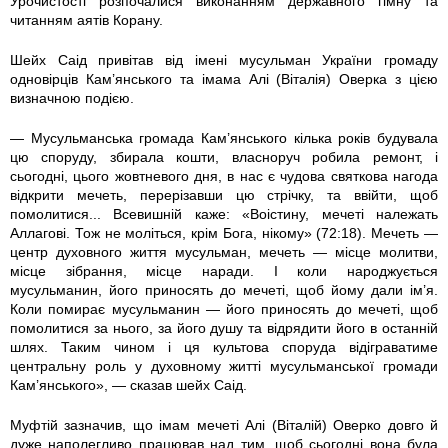
Урочистості розпочалися виконанням державного гімну та
читанням аятів Корану.
y
y
Шейх Саід привітав від імені мусульман України громаду
_
_
одновірців Кам’янського та імама Алі (Віталія) Оверка з цією
визначною подією.
r
r
— Мусульманська громада Кам’янського кілька років будувала
a
a
цю споруду, збирала кошти, власноруч робила ремонт, і
сьогодні, цього жовтневого дня, в нас є чудова святкова нагода
відкрити мечеть, перерізавши цю стрічку, та ввійти, щоб
z
z
помолитися... Всевишній каже: «Воістину, мечеті належать
Аллагові. Тож не моліться, крім Бога, нікому» (72:18). Мечеть —
m
m
центр духовного життя мусульман, мечеть — місце молитви,
місце зібрання, місце наради. І коли народжується
e
e
мусульманин, його приносять до мечеті, щоб йому дали ім’я.
Коли помирає мусульманин — його приносять до мечеті, щоб
r
r
помолитися за нього, за його душу та відрядити його в останній
шлях. Таким чином і ця культова споруда відіграватиме
.
.
центральну роль у духовному житті мусульманської громади
Кам’янського», — сказав шейх Саід.
j
j
Муфтій зазначив, що імам мечеті Алі (Віталій) Оверко довго й
дуже наполегливо працював над тим, щоб сьогодні вона була