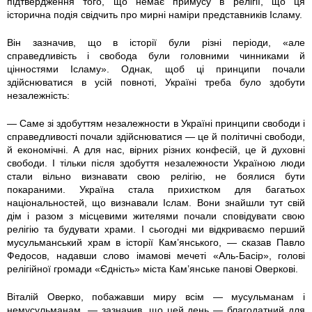
підтвердження того, що немає примусу в релігії, що ця
історична подія свідчить про мирні наміри представників Ісламу.
Він зазначив, що в історії були різні періоди, «але
справедливість і свобода були головними чинниками й
цінностями Ісламу». Однак, щоб ці принципи почали
здійснюватися в усій повноті, Україні треба було здобути
незалежність:
— Саме зі здобуттям незалежности в Україні принципи свободи і
справедливості почали здійснюватися — це й політичні свободи,
й економічні. А для нас, вірних різних конфесій, це й духовні
свободи. І тільки після здобуття незалежности Україною люди
стали вільно визнавати свою релігію, не боялися бути
покараними. Україна стала прихистком для багатьох
національностей, що визнавали Іслам. Вони знайшли тут свій
дім і разом з місцевими жителями почали сповідувати свою
релігію та будувати храми. І сьогодні ми відкриваємо перший
мусульманський храм в історії Кам’янського, — сказав Павло
Федосов, надавши слово імамові мечеті «Аль-Басір», голові
релігійної громади «Єдність» міста Кам’янське панові Оверкові.
Віталій Оверко, побажавши миру всім — мусульманам і
немусульманам, — зазначив, що цей день — благодатний для