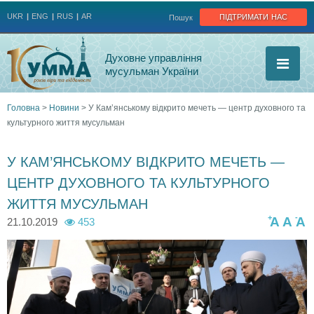
Jump to navigation
підтримати нас
UKR
ENG
RUS
AR
Пошук
Духовне управління
мусульман України
Головна
>
Новини
>
У Кам’янському відкрито мечеть — центр духовного та
культурного життя мусульман
Ви
є
У КАМ’ЯНСЬКОМУ ВІДКРИТО МЕЧЕТЬ —
ЦЕНТР ДУХОВНОГО ТА КУЛЬТУРНОГО
тут
ЖИТТЯ МУСУЛЬМАН
+
-
A
A
A
21.10.2019
453
5
5
_
_
_
_
_
u
u
d
d
d
d
d