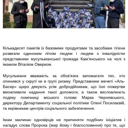
d
a
c
h
Кількадесят пакетів із базовими продуктами та засобами гігієни
розвезли одиноким літнім людям і людям з інвалідністю
a
представники мусульманської громади Кам’янського на чолі з
імамом Віталієм Оверком.
_
Мусульмани вважають за обов’язок запомагати тих, хто
p
опинився у скруті чи в групі ризику. Представники мечеті «Аль-
Басир» щиро дякують усім добродійникам, що їхні пожертви
r
вможливили надання такої допомоги, а також висловлюють
подяку помічниці міського голови Марка Чернявського,
директору Департаменту соціальної політики Олені Посилаєвій,
o
та керівникам центрів соціального забезпечення.
d
Імам закликає одновірців не припиняти подібних ініціатив і
нагадує слова Пророка (мир йому і благословення) про те, що