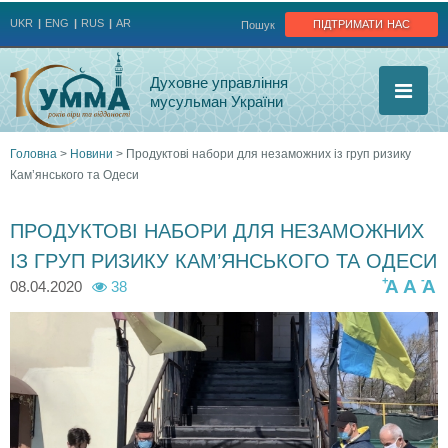
Jump to navigation
підтримати нас
UKR
ENG
RUS
AR
Пошук
Духовне управління
мусульман України
Головна
>
Новини
>
Продуктові набори для незаможних із груп ризику
Кам’янського та Одеси
Ви
є
ПРОДУКТОВІ НАБОРИ ДЛЯ НЕЗАМОЖНИХ
ІЗ ГРУП РИЗИКУ КАМ’ЯНСЬКОГО ТА ОДЕСИ
тут
+
-
A
A
A
08.04.2020
38
r
a
z