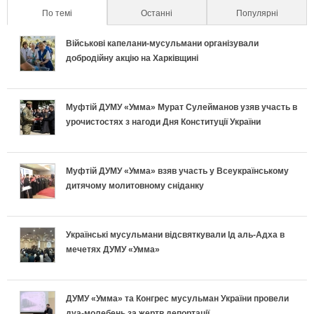
л
По темі
(active tab)
Останні
Популярні
а
п
р
р
ь
Військові капелани-мусульмани організували
л
о
а
е
добродійну акцію на Харківщині
н
ь
д
в
т
о
Муфтій ДУМУ «Умма» Мурат Сулейманов узяв участь в
н
и
и
и
урочистостях з нагоди Дня Конституції України
п
і
х
л
у
і
в
и
ь
с
Муфтій ДУМУ «Умма» взяв участь у Всеукраїнському
дитячому молитовному сніданку
д
к
п
н
п
г
л
е
о
і
Українські мусульмани відсвяткували Ід аль-Адха в
о
мечетях ДУМУ «Умма»
а
к
п
ш
т
д
л
і
н
ДУМУ «Умма» та Конгрес мусульман України провели
у
дуа-молебень за жертв депортації