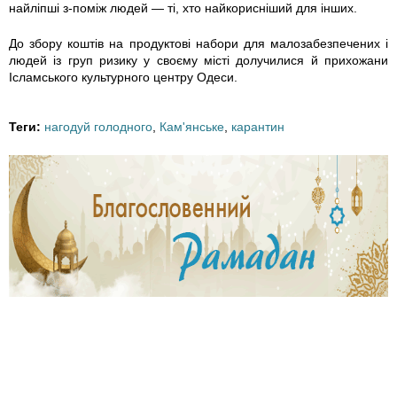
u
найліпші з-поміж людей — ті, хто найкорисніший для інших.
k
До збору коштів на продуктові набори для малозабезпечених і
людей із груп ризику у своєму місті долучилися й прихожани
t
Ісламського культурного центру Одеси.
o
Теги:
нагодуй голодного
,
Кам'янське
,
карантин
v
.
j
p
g