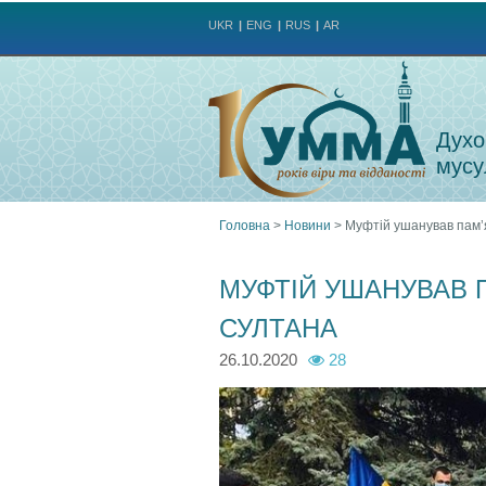
UKR
ENG
RUS
AR
Духо
мусу
Головна
>
Новини
>
Муфтій ушанував пам’
Ви
МУФТІЙ УШАНУВАВ 
є
СУЛТАНА
тут
26.10.2020
28
p
p
h
h