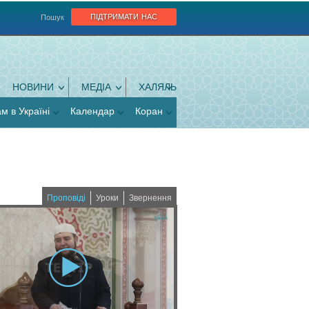
підтримати нас
Пошук
НОВИНИ
МЕДІА
ХАЛЯЛЬ
ам в Україні
Календар
Коран
Проповіді
Уроки
Звернення
(
a
c
t
i
v
e
t
a
b
)