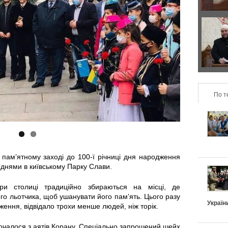
р
з
а
о
Д
в
н
в
и
т
а
л
По т
а
п
ь
л
о
н
ь
д
у пам’ятному заході до 100-ї річниці дня народження
о
н
и
 днями в київському Парку Слави.
п
і
х
ри столиці традиційно збираються на місці, де
го льотчика, щоб ушанувати його пам’ять. Цього разу
і
Україн
ження, відвідало трохи менше людей, ніж торік.
в
и
д
почалося з аятів Корану. Спеціально запрошений шейх