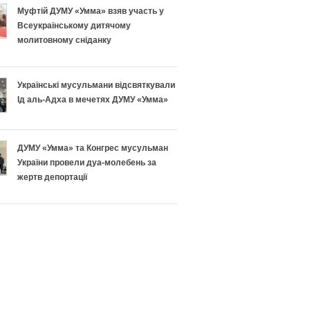
н
п
Муфтій ДУМУ «Умма» взяв участь у
Всеукраїнському дитячому
о
і
молитовному сніданку
п
ш
Українські мусульмани відсвяткували
і
н
Ід аль-Адха в мечетях ДУМУ «Умма»
д
о
г
г
ДУМУ «Умма» та Конгрес мусульман
України провели дуа-молебень за
о
о
жертв депортації
т
Р
у
а
в
м
а
а