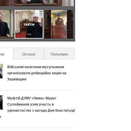
Я
С
к
е
п
к
емі
(active tab)
Останні
Популярні
р
р
Військові капелани-мусульмани
а
е
організували добродійну акцію на
Харківщині
в
т
и
и
Муфтій ДУМУ «Умма» Мурат
Сулейманов узяв участь в
л
у
урочистостях з нагоди Дня Конституції
и
ь
с