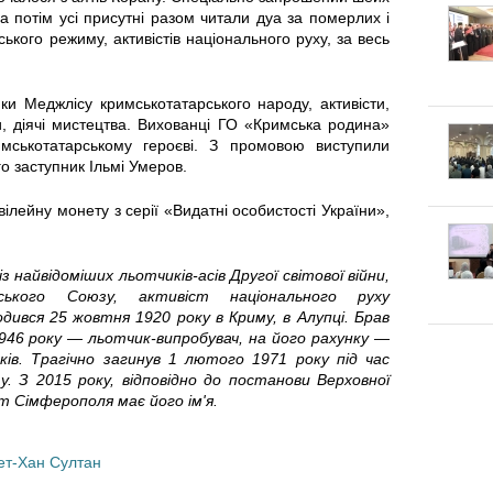
к
п
а потім усі присутні разом читали дуа за померлих і
г
ького режиму, активістів національного руху, за весь
л
е
о
а
к
ки Меджлісу кримськотатарського народу, активісти,
ни, діячі мистецтва. Вихованці ГО «Кримська родина»
т
д
л
имськотатарському героєві. З промовою виступили
о заступник Ільмі Умеров.
у
к
а
ілейну монету з серії «Видатні особистості України»,
в
и
:
а
 найвідоміших льотчиків-асів Другої світової війни,
Щ
нського Союзу, активіст національного руху
т
ився 25 жовтня 1920 року в Криму, в Алупці. Брав
о
д 1946 року — льотчик-випробувач, на його рахунку —
и
ів. Трагічно загинув 1 лютого 1971 року під час
к
. З 2015 року, відповідно до постанови Верховної
т Сімферополя має його ім'я.
с
а
я
ет-Хан Султан
ж