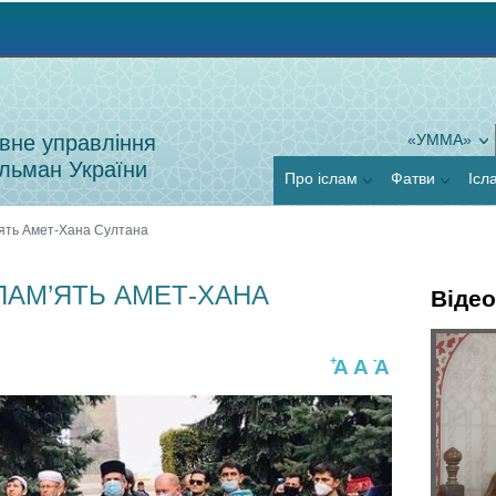
Jump to navigation
вне управління
«УММА»
льман України
Про іслам
Фатви
Ісл
ять Амет-Хана Султана
ПАМ’ЯТЬ АМЕТ-ХАНА
Відео
Г
+
-
A
A
A
Я
о
к
р
п
и