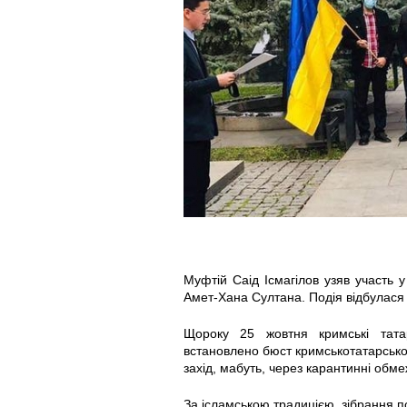
o
o
t
t
o
o
_
_
2
2
0
0
2
2
Муфтій Саід Ісмагілов узяв участь 
0
0
Амет-Хана Султана. Подія відбулася
-
-
Щороку 25 жовтня кримські тата
встановлено бюст кримськотатарсько
захід, мабуть, через карантинні обме
1
1
За ісламською традицією, зібрання 