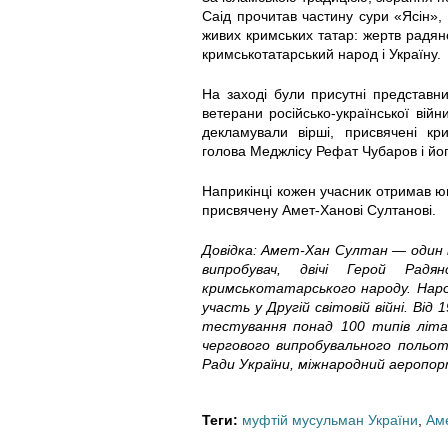
0
0
Саід прочитав частину сури «Ясін», 
живих кримських татар: жертв радянс
-
-
кримськотатарський народ і Україну.
2
2
На заході були присутні представни
ветерани російсько-української вій
5
5
декламували вірші, присвячені кр
голова Меджлісу Рефат Чубаров і йог
_
_
Наприкінці кожен учасник отримав юв
присвячену Амет-Ханові Султанові.
1
1
Довідка: Амет-Хан Султан — один із
7
7
випробувач, двічі Герой Радя
кримськотатарського народу. Народ
-
-
участь у Другій світовій війні. Ві
тестування понад 100 типів літак
1
1
чергового випробувального польоту
Ради України, міжнародний аеропор
4
4
Теги:
муфтій мусульман України
,
Ам
-
-