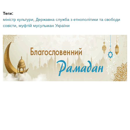
s
s
t
t
Теги:
міністр культури
,
Державна служба з етнополітики та свободи
r
r
совісти
,
муфтій мусульман України
a
a
_
_
s
s
_
_
s
p
h
r
e
e
i
d