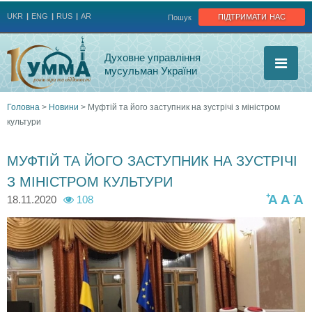
Jump to navigation
підтримати нас
UKR
ENG
RUS
AR
Пошук
Духовне управління
мусульман України
Головна
>
Новини
>
Муфтій та його заступник на зустрічі з міністром
культури
Ви
є
МУФТІЙ ТА ЙОГО ЗАСТУПНИК НА ЗУСТРІЧІ
З МІНІСТРОМ КУЛЬТУРИ
тут
+
-
A
A
A
18.11.2020
108
v
v
s
s
t
t