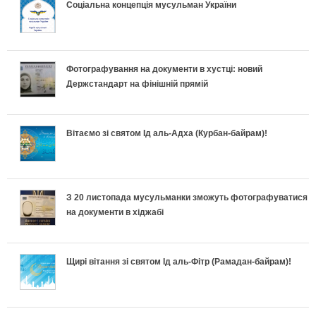
и
ь
Соціальна концепція мусульман України
л
о
а
е
п
н
ь
д
в
т
е
о
Фотографування на документи в хустці: новий
н
и
и
и
Держстандарт на фінішній прямій
к
п
і
х
л
у
л
і
в
и
ь
с
Вітаємо зі святом Ід аль-Адха (Курбан-байрам)!
а
д
к
п
н
п
:
г
л
е
о
і
З 20 листопада мусульманки зможуть фотографуватися
Щ
о
на документи в хіджабі
а
к
п
ш
о
т
д
л
і
н
Щирі вітання зі святом Ід аль-Фітр (Рамадан-байрам)!
к
у
к
а
д
о
а
в
и
:
г
г