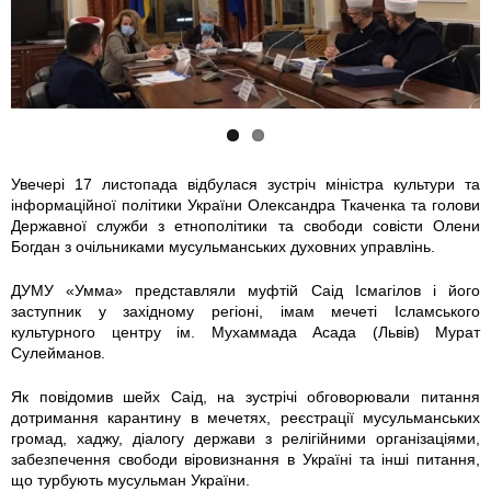
r
r
e
e
c
c
h
h
Увечері 17 листопада відбулася зустріч міністра культури та
інформаційної політики України Олександра Ткаченка та голови
a
a
Державної служби з етнополітики та свободи совісти Олени
Богдан з очільниками мусульманських духовних управлінь.
_
_
ДУМУ «Умма» представляли муфтій Саід Ісмагілов і його
m
m
заступник у західному регіоні, імам мечеті Ісламського
культурного центру ім. Мухаммада Асада (Львів) Мурат
i
i
Сулейманов.
Як повідомив шейх Саід, на зустрічі обговорювали питання
n
n
дотримання карантину в мечетях, реєстрації мусульманських
громад, хаджу, діалогу держави з релігійними організаціями,
i
i
забезпечення свободи віровизнання в Україні та інші питання,
що турбують мусульман України.