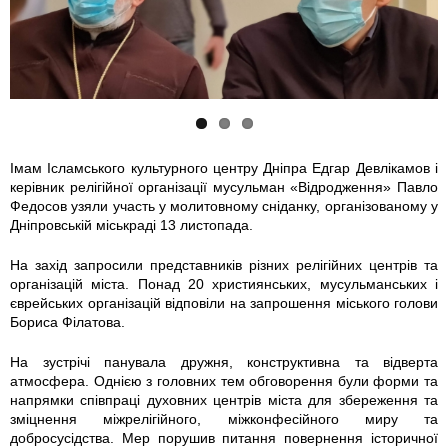
i
i
i
t
t
t
v
o
v
e
v
e
Імам Ісламського культурного центру Дніпра Едгар Девлікамов і
керівник релігійної організації мусульман «Відродження» Павло
n
n
n
Федосов узяли участь у молитовному сніданку, організованому у
Дніпровській міськраді 13 листопада.
n
y
n
На захід запросили представників різних релігійних центрів та
y
i
y
організацій міста. Понад 20 християнських, мусульманських і
єврейських організацій відповіли на запрошення міського голови
i
_
i
Бориса Філатова.
На зустрічі панувала дружня, конструктивна та відверта
_
s
_
атмосфера. Однією з головних тем обговорення були форми та
напрямки співпраці духовних центрів міста для збереження та
z
n
z
зміцнення міжрелігійного, міжконфесійного миру та
добросусідства. Мер порушив питання повернення історичної