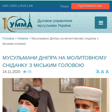
Jump to navigation
підтримати нас
UKR
ENG
RUS
AR
Пошук
Духовне управління
мусульман України
Головна
>
Новини
>
Мусульмани Дніпра на молитовному сніданку з
міським головою
Ви
є
МУСУЛЬМАНИ ДНІПРА НА МОЛИТОВНОМУ
СНІДАНКУ З МІСЬКИМ ГОЛОВОЮ
тут
+
-
A
A
A
14.11.2020
55
m
m
m
o
o
o
l
l
l