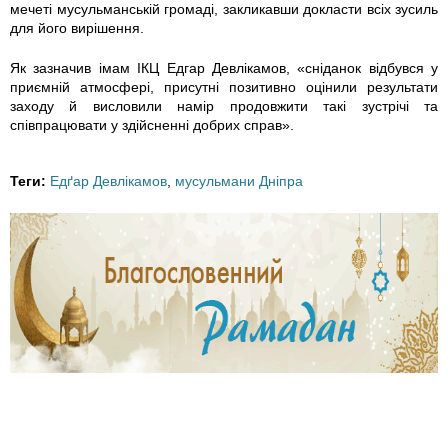
a
i
a
мечеті мусульманській громаді, закликавши докласти всіх зусиль
для його вирішення.
v
d
v
Як зазначив імам ІКЦ Едгар Девлікамов, «сніданок відбувся у
t
a
t
приємній атмосфері, присутні позитивно оцінили результати
заходу й висловили намір продовжити такі зустрічі та
співпрацювати у здійсненні добрих справ».
r
n
r
a
o
a
Теги:
Едґар Девлікамов
,
мусульмани Дніпра
k
k
k
_
.
.
v
j
j
_
p
p
d
g
g
n