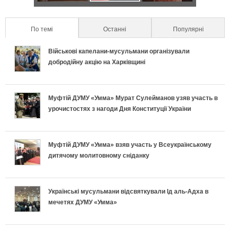
и
и
т
а
п
к
х
л
По темі
(active tab)
Останні
Популярні
а
п
р
р
и
ь
Військові капелани-мусульмани організували
л
о
а
е
добродійну акцію на Харківщині
п
н
ь
д
в
т
е
о
Муфтій ДУМУ «Умма» Мурат Сулейманов узяв участь в
н
и
и
и
урочистостях з нагоди Дня Конституції України
к
п
і
х
л
у
л
і
в
и
ь
с
Муфтій ДУМУ «Умма» взяв участь у Всеукраїнському
дитячому молитовному сніданку
а
д
к
п
н
п
:
г
л
е
о
і
Українські мусульмани відсвяткували Ід аль-Адха в
Щ
о
мечетях ДУМУ «Умма»
а
к
п
ш
о
т