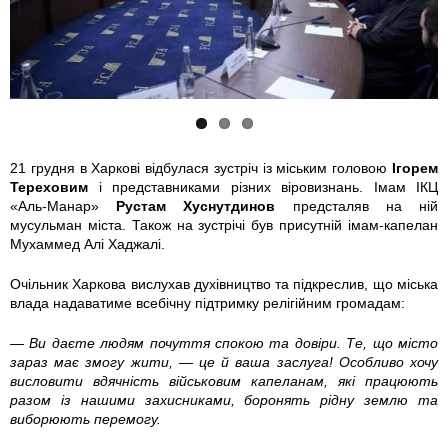
r
r
r
k
k
k
o
o
o
v
v
v
21 грудня в Харкові відбулася зустріч із міським головою
Ігорем
Тереховим
і представниками різних віровизнань. Імам ІКЦ
_
_
_
«Аль-Манар»
Рустам Хуснутдинов
предсталяв на ній
мусульман міста. Також на зустрічі був присутній імам-капелан
m
m
m
Мухаммед Алі Хаджалі.
e
e
e
Очільник Харкова вислухав духівництво та підкреслив, що міська
влада надаватиме всебічну підтримку релігійним громадам:
r
r
r
— Ви даєте людям почуття спокою та довіри. Те, що місто
зараз має змогу жити, — це й ваша заслуга! Особливо хочу
_
_
_
висловити вдячність військовим капеланам, які працюють
разом із нашими захисниками, боронять рідну землю та
1
2
3
виборюють перемогу.