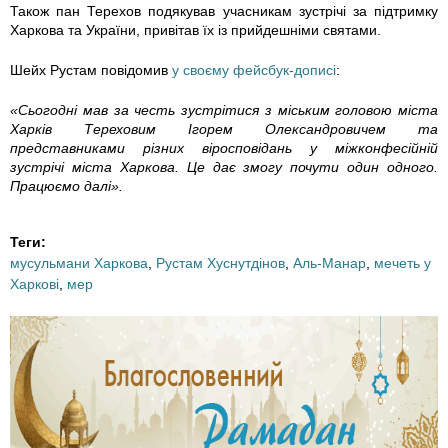
.
.
.
Також пан Терехов подякував учасникам зустрічі за підтримку
Харкова та України, привітав їх із прийдешніми святами.
j
j
j
Шейх Рустам повідомив
у своєму фейсбук-дописі
:
p
p
p
«Сьогодні мав за честь зустрітися з міським головою міста
g
g
g
Харків Тереховим Ігорем Олександровичем та
представниками різних віросповідань у міжконфесійній
зустрічі міста Харкова. Це дає змогу почути один одного.
Працюємо далі».
Теги:
мусульмани Харкова
,
Рустам Хуснутдінов
,
Аль-Манар
,
мечеть у
Харкові
,
мер