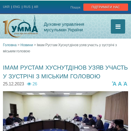
Jump to navigation
підтримати нас
UKR
ENG
RUS
AR
Пошук
Духовне управління
мусульман України
Головна
>
Новини
>
Імам Рустам Хуснутдінов узяв участь у зустрічі з
міським головою
Ви
є
ІМАМ РУСТАМ ХУСНУТДІНОВ УЗЯВ УЧАСТЬ
У ЗУСТРІЧІ З МІСЬКИМ ГОЛОВОЮ
тут
+
-
A
A
A
25.12.2023
26
k
k
k
h
h
h
a
a
a