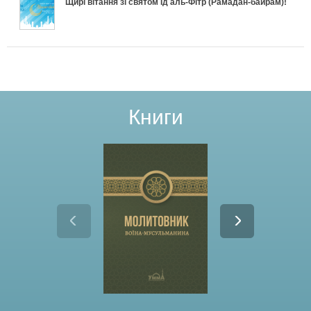
Щирі вітання зі святом Ід аль-Фітр (Рамадан-байрам)!
к
у
к
а
д
о
а
в
и
:
г
г
ж
а
Щ
о
о
е
т
о
т
Р
Книги
п
и
к
у
а
р
с
а
в
м
о
я
ж
а
а
р
д
е
т
д
о
о
п
и
а
к
Р
р
с
н
М
а