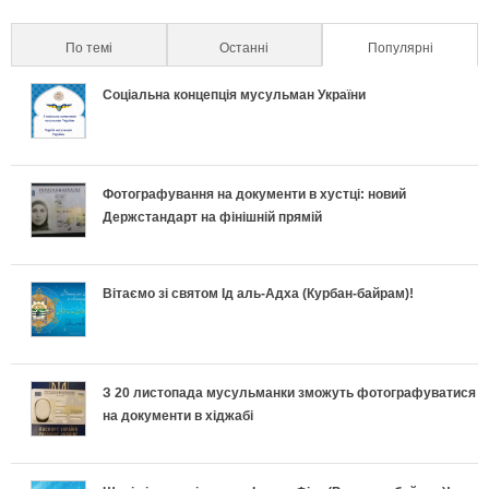
и
и
т
а
п
к
х
л
По темі
Останні
Популярні
(active ta
а
п
р
р
и
ь
Соціальна концепція мусульман України
л
о
а
е
п
н
ь
д
в
т
е
о
Фотографування на документи в хустці: новий
н
и
и
и
Держстандарт на фінішній прямій
к
п
і
х
л
у
л
і
в
и
ь
с
Вітаємо зі святом Ід аль-Адха (Курбан-байрам)!
а
д
к
п
н
п
:
г
л
е
о
і
З 20 листопада мусульманки зможуть фотографуватися
Щ
о
на документи в хіджабі
а
к
п
ш
о
т
д
л
і
н