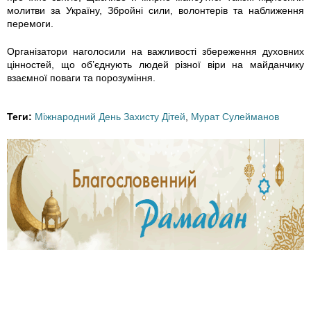
молитви за Україну, Збройні сили, волонтерів та наближення
3
3
3
3
перемоги.
Організатори наголосили на важливості збереження духовних
1
1
1
1
цінностей, що об’єднують людей різної віри на майданчику
взаємної поваги та порозуміння.
6
6
4
4
0
4
4
4
Теги:
Міжнародний День Захисту Дітей
,
Мурат Сулейманов
2
2
2
5
5
5
5
9
8
8
8
2
9
9
9
3
6
6
6
0
6
6
8
1