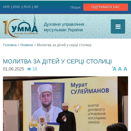
Jump to navigation
підтримати нас
UKR
ENG
RUS
AR
Пошук
Духовне управління
мусульман України
Головна
>
Новини
>
Молитва за дітей у серці столиці
Ви
МОЛИТВА ЗА ДІТЕЙ У СЕРЦІ СТОЛИЦІ
є
+
-
A
A
A
01.06.2025
18
тут
5
5
5
5
0
0
0
0
3
2
2
2
4
5
9
6