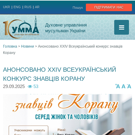
Jump to navigation
підтримати нас
UKR
ENG
RUS
AR
Пошук
Духовне управління
мусульман України
Головна
>
Новини
>
Анонсовано XXIV Всеукраїнський конкурс знавців
Корану
Ви
є
АНОНСОВАНО XXIV ВСЕУКРАЇНСЬКИЙ
КОНКУРС ЗНАВЦІВ КОРАНУ
тут
+
-
A
A
A
29.09.2025
53
5
5
3