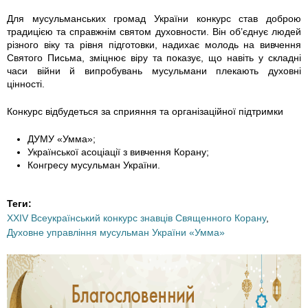
1
Для мусульманських громад України конкурс став доброю
традицією та справжнім святом духовности. Він об’єднує людей
1
різного віку та рівня підготовки, надихає молодь на вивчення
Святого Письма, зміцнює віру та показує, що навіть у складні
0
часи війни й випробувань мусульмани плекають духовні
цінності.
_
Конкурс відбудеться за сприяння та організаційної підтримки
2
ДУМУ «Умма»;
Української асоціації з вивчення Корану;
4
Конгресу мусульман України.
0
Теги:
4
XXIV Всеукраїнський конкурс знавців Священного Корану
,
Духовне управління мусульман України «Умма»
7
0
0