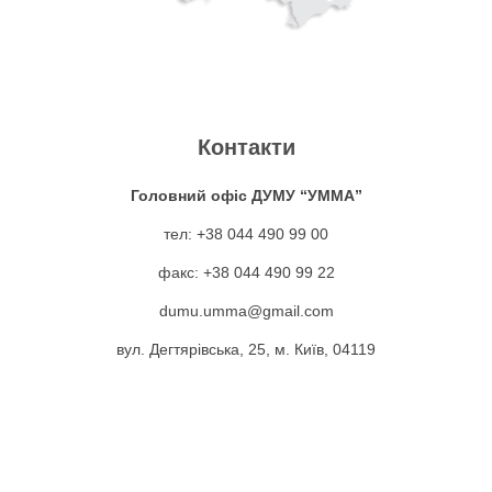
:
а
д
,
г
м
а
С
о
м
н
а
л
Контакти
а
у
д
о
Головний офіс ДУМУ “УММА”
д
:
а
тел: +38 044 490 99 00
в
ﷺ
г
к
факс: +38 044 490 99 22
н
п
о
а
dumu.umma@gmail.com
і
р
л
т
вул. Дегтярівська, 25, м. Київ, 04119
п
о
о
а
о
л
в
щ
р
і
н
и