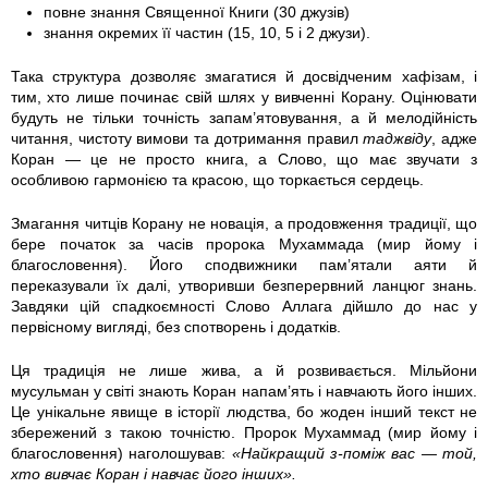
2
повне знання Священної Книги (30 джузів)
знання окремих її частин (15, 10, 5 і 2 джузи).
7
Така структура дозволяє змагатися й досвідченим хафізам, і
9
тим, хто лише починає свій шлях у вивченні Корану. Оцінювати
будуть не тільки точність запам’ятовування, а й мелодійність
7
читання, чистоту вимови та дотримання правил
таджвіду
, адже
Коран — це не просто книга, а Слово, що має звучати з
особливою гармонією та красою, що торкається сердець.
1
Змагання читців Корану не новація, а продовження традиції, що
4
бере початок за часів пророка Мухаммада (мир йому і
благословення). Його сподвижники пам’ятали аяти й
3
переказували їх далі, утворивши безперервний ланцюг знань.
Завдяки цій спадкоємності Слово Аллага дійшло до нас у
3
первісному вигляді, без спотворень і додатків.
5
Ця традиція не лише жива, а й розвивається. Мільйони
мусульман у світі знають Коран напам’ять і навчають його інших.
2
Це унікальне явище в історії людства, бо жоден інший текст не
збережений з такою точністю. Пророк Мухаммад (мир йому і
благословення) наголошував:
«Найкращий з-поміж вас — той,
9
хто вивчає Коран і навчає його інших».