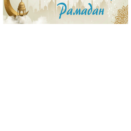
4
2
5
9
5
2
1
2
2
3