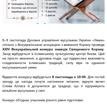
1
9
4
0
8–9 листопада Духовне управління мусульман України «Умма»
спільно з Всеукраїнською асоціацією з вивчення Корану проведе
0
XXIV Всеукраїнський конкурс знавців Священного Корану
.
Захід відбудеться в Ісламському культурному центрі Києва. Цей
0
не просто змагання, а духовна подія, що підкреслює важливість
спадкоємности ісламських традицій, силу віри та єднання
_
мусульманської умми.
2
Відкриття конкурсу відбудеться
8 листопада о 10:00
. Для гостей
заходу це нагода почути натхненне читання, відчути велич
Слова Аллага й долучитися до традиції, що її підтримують
4
мільйони мусульман у світі.
5
Конкурс об’єднає учасників різного рівня підготовки: