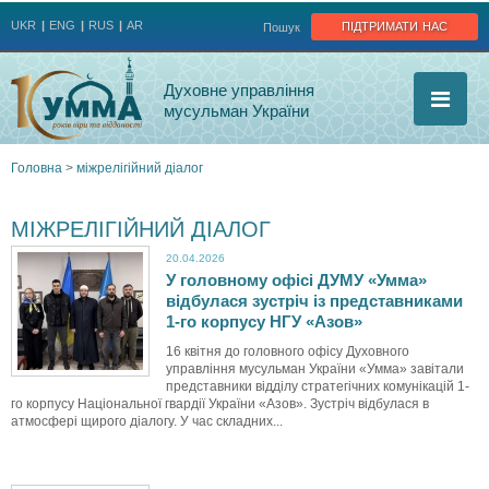
Jump to navigation
підтримати нас
UKR
ENG
RUS
AR
Пошук
Духовне управління
мусульман України
Головна
>
міжрелігійний діалог
Ви
МІЖРЕЛІГІЙНИЙ ДІАЛОГ
є
20.04.2026
У головному офісі ДУМУ «Умма»
тут
відбулася зустріч із представниками
1-го корпусу НГУ «Азов»
16 квітня до головного офісу Духовного
управління мусульман України «Умма» завітали
представники відділу стратегічних комунікацій 1-
го корпусу Національної гвардії України «Азов». Зустріч відбулася в
атмосфері щирого діалогу. У час складних...