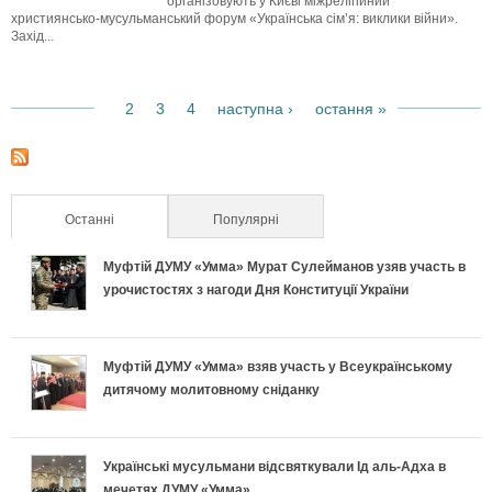
організовують у Києві міжрелігійний
християнсько-мусульманський форум «Українська сім’я: виклики війни».
е
Захід...
л
2
3
4
наступна ›
остання »
1
а
С
н
т
с
Останні
(активна вкладка)
Популярні
о
т
Муфтій ДУМУ «Умма» Мурат Сулейманов узяв участь в
р
урочистостях з нагоди Дня Конституції України
в
і
о
Муфтій ДУМУ «Умма» взяв участь у Всеукраїнському
н
дитячому молитовному сніданку
м
к
у
и
Українські мусульмани відсвяткували Ід аль-Адха в
с
мечетях ДУМУ «Умма»