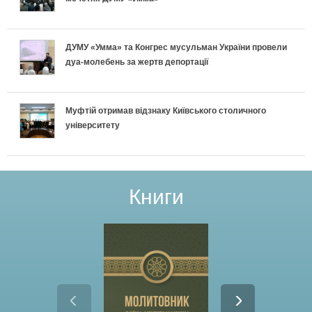
у
ДУМУ «Умма» та Конгрес мусульман України провели
л
дуа-молебень за жертв депортації
ь
Муфтій отримав відзнаку Київського столичного
м
університету
а
н
Книги
У
к
р
а