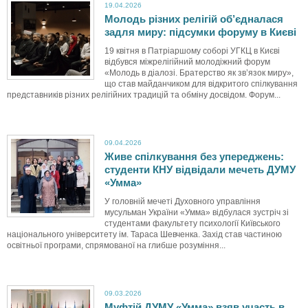
19.04.2026
Молодь різних релігій об’єдналася
задля миру: підсумки форуму в Києві
19 квітня в Патріаршому соборі УГКЦ в Києві
відбувся міжрелігійний молодіжний форум
«Молодь в діалозі. Братерство як зв’язок миру»,
що став майданчиком для відкритого спілкування
представників різних релігійних традицій та обміну досвідом. Форум...
09.04.2026
Живе спілкування без упереджень:
студенти КНУ відвідали мечеть ДУМУ
«Умма»
У головній мечеті Духовного управління
мусульман України «Умма» відбулася зустріч зі
студентами факультету психології Київського
національного університету ім. Тараса Шевченка. Захід став частиною
освітньої програми, спрямованої на глибше розуміння...
09.03.2026
Муфтій ДУМУ «Умма» взяв участь в