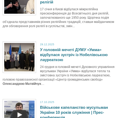
релігій
17 січня в Києві відбулася міжрелігійна
пресконференція до Всесвітнього дня релігій,
започаткованого ще 1950 року. Щорічна подія
об’єднала представників різних релігійних традицій, ставши майданчиком
для обговорення ролі релігії в суспільстві, змін...
29.12.2025
У головній мечеті ДУМУ «Умма»
відбулася зустріч із Нобелівською
лауреаткою
24 грудня в головній мечеті Духовного управління
мусульман України «Умма» відбулася тепла та
змістовна зустріч із Нобелівською лауреаткою,
головою правозахисної організації «Центр громадянських свобод»
Олександрою Матвійчук
....
17.10.2025
Військове капеланство мусульман
В
України 10 років служіння | Прес-
конференція