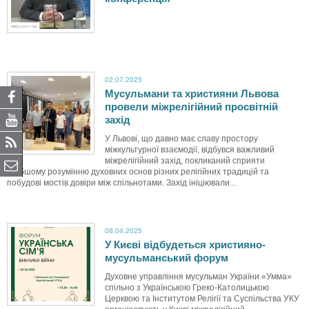
і
й
с
02.07.2025
ь
Мусульмани та християни Львова
провели міжрелігійний просвітній
захід
к
У Львові, що давно має славу простору
о
міжкультурної взаємодії, відбувся важливий
міжрелігійний захід, покликаний сприяти
глибшому розумінню духовних основ різних релігійних традицій та
в
побудові мостів довіри між спільнотами. Захід ініціювали...
е
08.04.2025
к
У Києві відбудеться християно-
мусульманський форум
а
Духовне управління мусульман України «Умма»
спільно з Українською Греко-Католицькою
п
Церквою та Інститутом Релігії та Суспільства УКУ