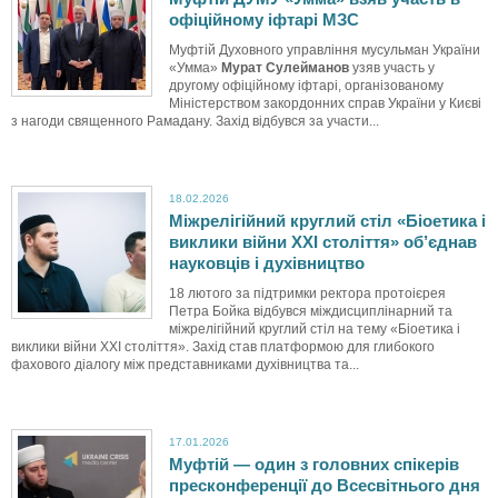
офіційному іфтарі МЗС
Муфтій Духовного управління мусульман України
«Умма»
Мурат Сулейманов
узяв участь у
другому офіційному іфтарі, організованому
Міністерством закордонних справ України у Києві
з нагоди священного Рамадану. Захід відбувся за участи...
18.02.2026
Міжрелігійний круглий стіл «Біоетика і
виклики війни ХХІ століття» об’єднав
науковців і духівництво
18 лютого за підтримки ректора протоієрея
Петра Бойка відбувся міждисциплінарний та
міжрелігійний круглий стіл на тему «Біоетика і
виклики війни ХХІ століття». Захід став платформою для глибокого
фахового діалогу між представниками духівництва та...
17.01.2026
Муфтій — один з головних спікерів
пресконференції до Всесвітнього дня