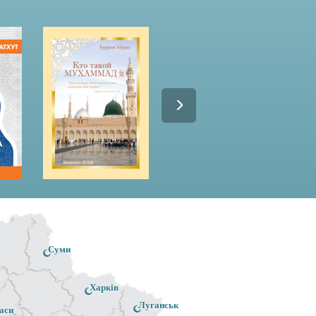
Суми
Харків
Луганськ
аси