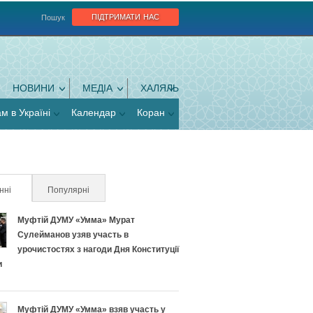
підтримати нас
Пошук
НОВИНИ
МЕДІА
ХАЛЯЛЬ
ам в Україні
Календар
Коран
нні
(активна вкладка)
Популярні
Муфтій ДУМУ «Умма» Мурат
Сулейманов узяв участь в
урочистостях з нагоди Дня Конституції
и
Муфтій ДУМУ «Умма» взяв участь у