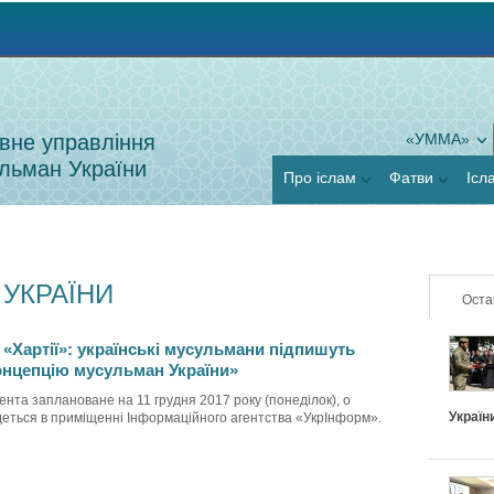
Jump to navigation
вне управління
«УММА»
льман України
Про іслам
Фатви
Ісл
 УКРАЇНИ
Оста
 «Хартії»: українські мусульмани підпишуть
онцепцію мусульман України»
нта заплановане на 11 грудня 2017 року (понеділок), о
Україн
удеться в приміщенні Інформаційного агентства «УкрІнформ».