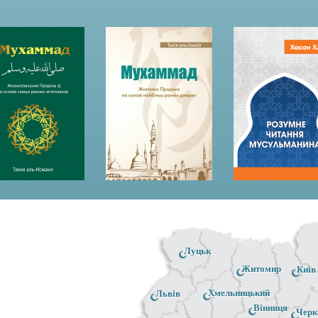
Луцьк
Житомир
Київ
Хмельницький
Львів
Вінниця
Черк