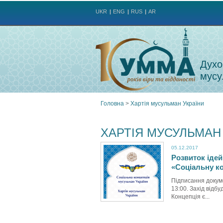
UKR
ENG
RUS
AR
Духо
мусу
Головна
>
Хартія мусульман України
Ви
ХАРТІЯ МУСУЛЬМАН
є
05.12.2017
Розвиток ідей
тут
«Соціальну к
Підписання докуме
13:00. Захід відб
Концепція є...