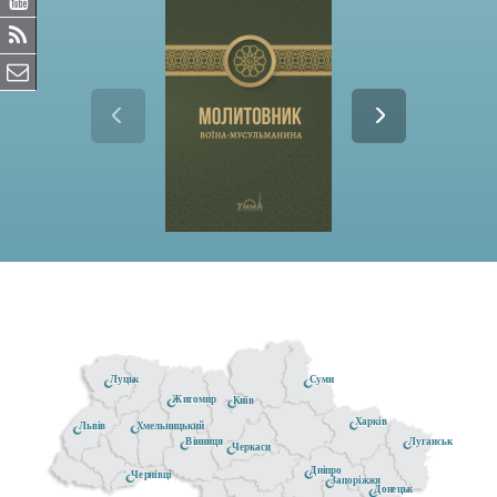
Луцьк
Суми
Житомир
Київ
Харків
Хмельницький
Львів
Луганськ
Вінниця
Черкаси
Дніпро
Чернівці
Запоріжжя
Донецьк