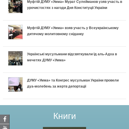
Муфтій ДУМУ «Умма» Мурат Сулейманов узяв участь в
урочистостях з нагоди Дня Конституції України
Муфтій ДУМУ «Умма» взяв участь у Всеукраїнському
дитячому молитовному сніданку
Українські мусульмани відсвяткували Ід аль-Адха в
мечетях ДУМУ «Умма»
ДУМУ «Умма» та Конгрес мусульман України провели
дуа-молебень за жертв депортації
Книги