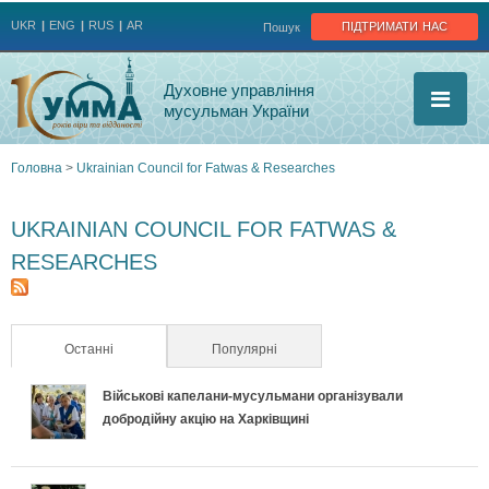
Jump to navigation
підтримати нас
UKR
ENG
RUS
AR
Пошук
Духовне управління
мусульман України
Головна
>
Ukrainian Council for Fatwas & Researches
Ви
UKRAINIAN COUNCIL FOR FATWAS &
є
RESEARCHES
тут
Останні
(активна вкладка)
Популярні
Військові капелани-мусульмани організували
добродійну акцію на Харківщині