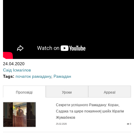
о
д
н
і
п
24.04.2020
е
Саід Ісмагілов
Tags:
початок рамадану
,
Рамадан
р
ш
Проповіді
(активна вкладка)
Уроки
Appeal
и
Секрети успішного Рамадану: Коран,
Садака та щире покаяння| шейх Ібрагім
С
й
Жумабеков
25.02.2026
9
е
д