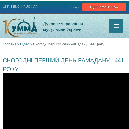
Jump to navigation
підтримати нас
UKR
ENG
RUS
AR
Пошук
Духовне управління
мусульман України
Головна
>
Відео
>
Сьогодні перший день Рамадану 1441 року
Ви
СЬОГОДНІ ПЕРШИЙ ДЕНЬ РАМАДАНУ 1441
є
РОКУ
тут
С
ь
о
г