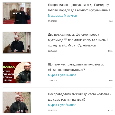
к
Як правильно підготуватися до Рамадану:
е
головні поради для кожного мусульманина
Я
р
Мухаммад Мамутов
н
18.02.2026
4
к
е
ь
п
Два подихи пекла: Що каже пророк
т
Р
Мухаммад ﷺ про літню спеку та зимовий
Д
р
холод | шейх Мурат Сулейманов
и
а
15.01.2026
11
в
а
у
м
а
Що таке несправедливість чоловіка до
в
с
жінки - що приховується?
а
Щ
п
Мурат Сулейманов
и
п
02.03.2024
9
д
о
о
л
і
а
т
Несправедливість жінки до свого чоловіка -
д
ь
що саме маєтся на увазі?
ш
Н
н
а
Мурат Сулейманов
и
н
17.02.2024
18
н
е