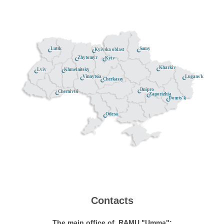
Lutsk
Sumy
Kyivska oblast
Zhytomyr
Kyiv
Kharkiv
Khmelnitsky
Lviv
Lugans'k
Vinnytsia
Cherkassy
Dnipro
Chernivtsi
Zaporizhia
Donets'k
Odesa
Contacts
The main office of RAMU "Umma":