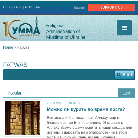
Jump to navigation
support us
UKR
ENG
RUS
AR
Search
Religious
Administration of
Muslims of Ukraine
Home
>
Fatwas
You
FATWAS
are
here
Popular
Last
29.09.2016
9787
Можно ли курить во время поста?
Вся хвала и благодарность Аллаху, мир и
благословение Его Посланнику. Я взываю к
Аллаху Всемогущему осветить наши сердца для
истины и даровать нам благословение в этом
мире и в Судный День. Аминь. Курение