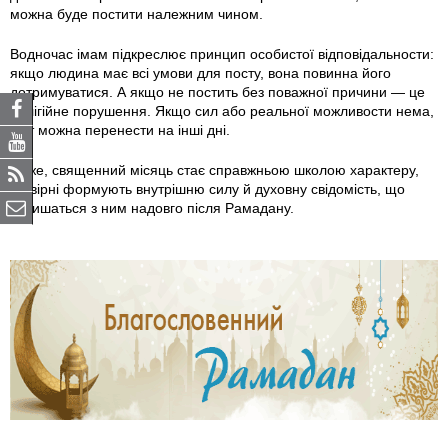
можна буде постити належним чином.
Водночас імам підкреслює принцип особистої відповідальности:
якщо людина має всі умови для посту, вона повинна його
дотримуватися. А якщо не постить без поважної причини — це
релігійне порушення. Якщо сил або реальної можливости нема,
піст можна перенести на інші дні.
Отже, священний місяць стає справжньою школою характеру,
де вірні формують внутрішню силу й духовну свідомість, що
залишаться з ним надовго після Рамадану.