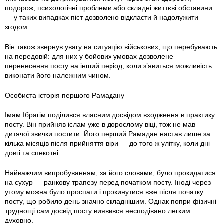
подорож, психологічні проблеми або складні життєві обставини
— у таких випадках піст дозволено відкласти й надолужити
згодом.
Він також звернув увагу на ситуацію військових, що перебувають
на передовій: для них у бойових умовах дозволене
перенесення посту на інший період, коли з’явиться можливість
виконати його належним чином.
Особиста історія першого Рамадану
Імам Ібрагім поділився власним досвідом входження в практику
посту. Він прийняв іслам уже в дорослому віці, тож не мав
дитячої звички постити. Його перший Рамадан настав лише за
кілька місяців після прийняття віри — до того ж улітку, коли дні
довгі та спекотні.
Найважчим випробуванням, за його словами, було прокидатися
на сухур — ранкову трапезу перед початком посту. Іноді через
утому можна було проспати і прокинутися вже після початку
посту, що робило день значно складнішим. Однак попри фізичні
труднощі сам досвід посту виявився несподівано легким
духовно.