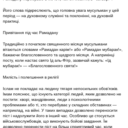
Його слова підкреслюють, що головна увага мусульман у цей
період — на духовному служінні та поклонінні, на духовній
практиці.
Привітання під час Рамадану
Традиційно з початком священного місяця мусульмани
вітаються словами «Рамадан карім!» або «Рамадан мубарак!»,
бажаючи благословенного та щедрого місяця. А наприкінці
посту, коли настає свято Ід аль-Фітр, зазвичай кажуть: «Ід
мубарак!» — «Благословенного свята!»
Милість і полегшення в релігії
Іслам не покладає на людину тягаря непосильних обов’язків.
Імам пояснює, що існують категорії людей, яким дозволено не
постити: хворі, мандрівники, люди з психологічними
проблемами або ті, хто перебуває у складних обставинах —
наприклад, на війні. У таких випадках дозволено переносити
піст і надолужити його в інший час. Особливо це стосується
військовослужбовців, що виконують бойові завдання. Їм
дозволено перенести піст на більш сприятливий час, коли