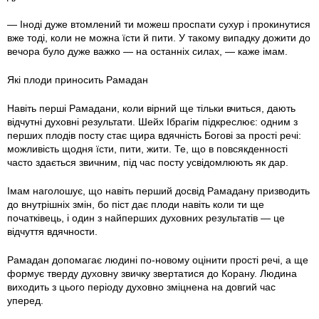
— Іноді дуже втомлений ти можеш проспати сухур і прокинутися
вже тоді, коли не можна їсти й пити. У такому випадку дожити до
вечора було дуже важко — на останніх силах, — каже імам.
Які плоди приносить Рамадан
Навіть перші Рамадани, коли вірний ще тільки вчиться, дають
відчутні духовні результати. Шейх Ібрагім підкреслює: одним з
перших плодів посту стає щира вдячність Богові за прості речі:
можливість щодня їсти, пити, жити. Те, що в повсякденності
часто здається звичним, під час посту усвідомлюють як дар.
Імам наголошує, що навіть перший досвід Рамадану призводить
до внутрішніх змін, бо піст дає плоди навіть коли ти ще
початківець, і один з найперших духовних результатів — це
відчуття вдячности.
Рамадан допомагає людині по-новому оцінити прості речі, а ще
формує тверду духовну звичку звертатися до Корану. Людина
виходить з цього періоду духовно зміцнена на довгий час
уперед.