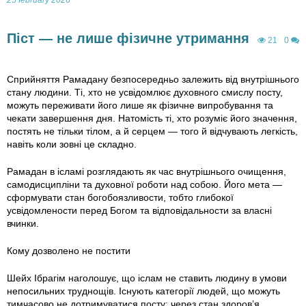
Піст — не лише фізичне утримання
21
0
Cприйняття Рамадану безпосередньо залежить від внутрішнього
стану людини. Ті, хто не усвідомлює духовного смислу посту,
можуть переживати його лише як фізичне випробування та
чекати завершення дня. Натомість ті, хто розуміє його значення,
постять не тільки тілом, а й серцем — того й відчувають легкість,
навіть коли зовні це складно.
Рамадан в ісламі розглядають як час внутрішнього очищення,
самодисципліни та духовної роботи над собою. Його мета —
сформувати стан богобоязливости, тобто глибокої
усвідомлености перед Богом та відповідальности за власні
вчинки.
Кому дозволено не постити
Шейх Ібрагім наголошує, що іслам не ставить людину в умови
непосильних труднощів. Існують категорії людей, що можуть
тимчасово не дотримуватися посту: через стан здоров’я,