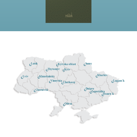
Lutsk
Sumy
Kyivska oblast
Zhytomyr
Kyiv
Kharkiv
Khmelnitsky
Lviv
Lugans'k
Vinnytsia
Cherkassy
Dnipro
Chernivtsi
Zaporizhia
Donets'k
Odesa