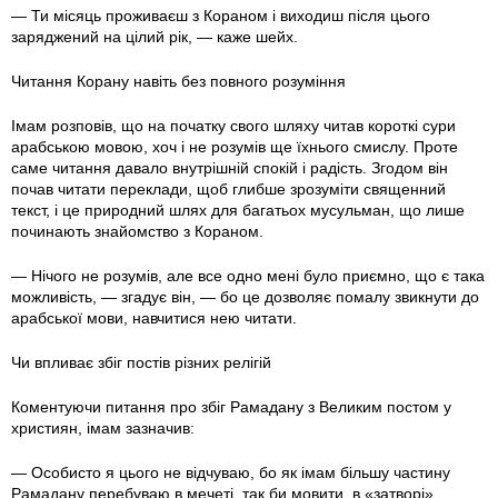
— Ти місяць проживаєш з Кораном і виходиш після цього
заряджений на цілий рік, — каже шейх.
Читання Корану навіть без повного розуміння
Імам розповів, що на початку свого шляху читав короткі сури
арабською мовою, хоч і не розумів ще їхнього смислу. Проте
саме читання давало внутрішній спокій і радість. Згодом він
почав читати переклади, щоб глибше зрозуміти священний
текст, і це природний шлях для багатьох мусульман, що лише
починають знайомство з Кораном.
— Нічого не розумів, але все одно мені було приємно, що є така
можливість, — згадує він, — бо це дозволяє помалу звикнути до
арабської мови, навчитися нею читати.
Чи впливає збіг постів різних релігій
Коментуючи питання про збіг Рамадану з Великим постом у
християн, імам зазначив:
— Особисто я цього не відчуваю, бо як імам більшу частину
Рамадану перебуваю в мечеті, так би мовити, в «затворі».