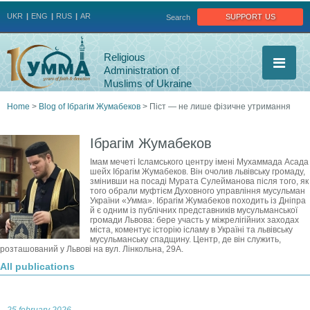
Jump to navigation
support us
UKR
ENG
RUS
AR
Search
Religious
Administration of
Muslims of Ukraine
Home
>
Blog of Ібрагім Жумабеков
>
Піст — не лише фізичне утримання
You
Ібрагім Жумабеков
are
Імам мечеті Ісламського центру імені Мухаммада Асада
шейх Ібрагім Жумабеков. Він очолив львівську громаду,
змінивши на посаді Мурата Сулейманова після того, як
here
того обрали муфтієм Духовного управління мусульман
України «Умма». Ібрагім Жумабеков походить із Дніпра
й є одним із публічних представників мусульманської
громади Львова: бере участь у міжрелігійних заходах
міста, коментує історію ісламу в Україні та львівську
мусульманську спадщину. Центр, де він служить,
розташований у Львові на вул. Лінкольна, 29А.
All publications
25 february 2026