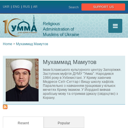
Jump to navigation
support us
UKR
ENG
RUS
AR
Search
Religious
Administration of
Muslims of Ukraine
Home
>
Мухаммад Мамутов
You
Мухаммад Мамутов
are
Імам Ісламського культурного центру Запоріжжя.
Заступник муфтія ДУМУ "Умма". Народився
here
1984 року в Узбекистані. У Криму закінчив
Медресе Сеїт-Сеттар і Вищу школу хафізів.
Паралельно з навчанням працював у кількох
мечетях Криму імамом. У Йорданії вивчав
арабську мову та отримав іджазу (свідоцтво) з
Корану.
Resent
(active tab)
Popular