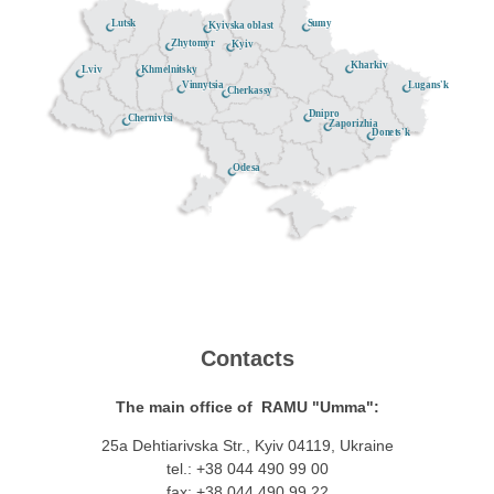
Lutsk
Sumy
Kyivska oblast
Zhytomyr
Kyiv
Kharkiv
Khmelnitsky
Lviv
Lugans'k
Vinnytsia
Cherkassy
Dnipro
Chernivtsi
Zaporizhia
Donets'k
Odesa
Contacts
The main office of RAMU "Umma":
25a Dehtiarivska Str., Kyiv 04119, Ukraine
tel.: +38 044 490 99 00
fax: +38 044 490 99 22