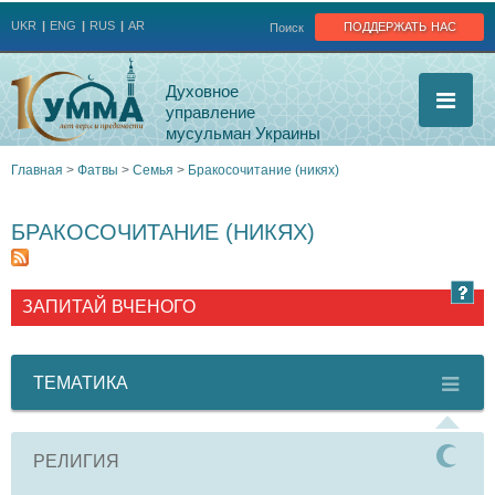
Jump to navigation
поддержать нас
UKR
ENG
RUS
AR
Поиск
Духовное
управление
мусульман Украины
Главная
>
Фатвы
>
Семья
>
Бракосочитание (никях)
Вы
БРАКОСОЧИТАНИЕ (НИКЯХ)
здесь
ЗАПИТАЙ ВЧЕНОГО
ТЕМАТИКА
РЕЛИГИЯ