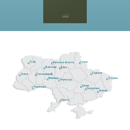
Луцк
Сумы
Киевская область
Житомир
Киев
Харьков
Хмельницкий
Львов
Луганск
Винница
Черкассы
Днепр
Черновцы
Запорожье
Донецк
Одесса