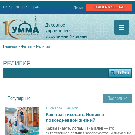
Jump to navigation
поддержать нас
UKR
ENG
RUS
AR
Поиск
Духовное
управление
мусульман Украины
Главная
>
Фатвы
>
Религия
Вы
РЕЛИГИЯ
здесь
Популярные
Последние
24.09.2020
1453
Как практиковать Ислам в
повседневной жизни?
Как вы знаете,
Ислам
изначален — это
естественная религия человечества. Изначально