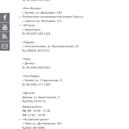
«Аль-Фатиха»
г. Брянка, ул. Дворцовая, 16/2
Религиозная организация мусульман Одессы
г. Одесса, пр. Молодежи, 17а
«Истина»
г. Краматорск
+38 (097) 448 1128
«Родник»
г. Константиновка, ул. Высоковольтная, 23
(+38063) 403 6733
«Нур»
г. Донецк
+38 (093) 956 6010
«Аль-Кадар»
г. Бахмут, ул. Студенческая, 8
+38 (050) 277 1169
«Дуслык»
Донецк, ул. Берестовская, 2
(0352) 45 85 74
Время роботы:
Пн -Пт:
10:00 - 17:00
Сб.
12:00 - 16:00
«Исламский центр»
г. Киев, ул. Дегтяревская, 25а
(044) 490 9996