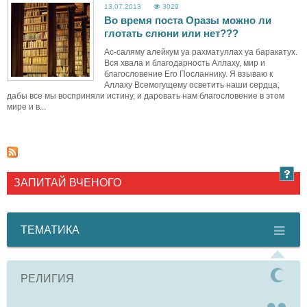
13.07.2013
3029
Во время поста Оразы можно ли
глотать слюни или нет???
Ас-саляму алейкум уа рахматуллах уа баракатух.
Вся хвала и благодарность Аллаху, мир и
благословение Его Посланнику. Я взываю к
Аллаху Всемогущему осветить наши сердца,
дабы все мы восприняли истину, и даровать нам благословение в этом
мире и в...
ЗАПИТАЙ ВЧЕНОГО
ТЕМАТИКА
РЕЛИГИЯ