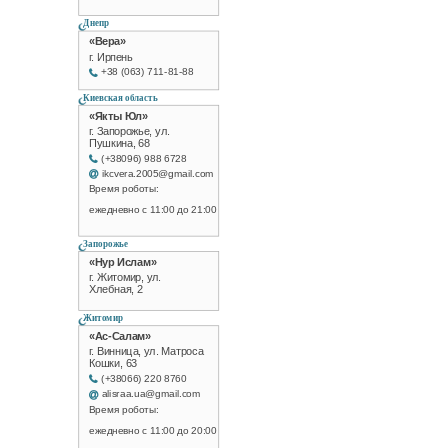
Днепр
«Вера»
г. Ирпень
+38 (063) 711-81-88
Киевская область
«Якты Юл»
г. Запорожье, ул.
Пушкина, 68
(+38096) 988 6728
ikcvera.2005@gmail.com
Время роботы:
ежедневно с 11:00 до 21:00
Запорожье
«Нур Ислам»
г. Житомир, ул.
Хлебная, 2
Житомир
«Ас-Салам»
г. Винница, ул. Матроса
Кошки, 63
(+38066) 220 8760
alisraa.ua@gmail.com
Время роботы:
ежедневно с 11:00 до 20:00