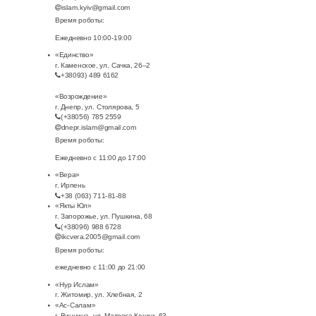
islam.kyiv@gmail.com
Время роботы:
Ежедневно 10:00-19:00
«Единство»
г. Каменское, ул. Сачка, 26–2
+38093) 489 6162
«Возрождение»
г. Днепр, ул. Столярова, 5
(+38056) 785 2559
dnepr.islam@gmail.com
Время роботы:
Ежедневно с 11:00 до 17:00
«Вера»
г. Ирпень
+38 (063) 711-81-88
«Якты Юл»
г. Запорожье, ул. Пушкина, 68
(+38096) 988 6728
ikcvera.2005@gmail.com
Время роботы:
ежедневно с 11:00 до 21:00
«Нур Ислам»
г. Житомир, ул. Хлебная, 2
«Ас-Салам»
г. Винница, ул. Матроса Кошки, 63