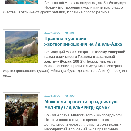
Всевышний Аллах планировал, чтобы благодаря
Исламу Его творения смогли найти настоящее
счастье. В отличие от других религий, Ислам не просто религия...
21.07.2020
363
Правила и условия
жертвоприношения на Ид аль-Адха
Всемогущий Аллах говорит:
«Посему совершай
намаз ради своего Господа и закалывай
жертву» (Коран, 108:2)
. Пророк (мир ему и
благословение) призывал мусульман совершать
жертвоприношение (удхия). Айша (да будет доволен ею Аллах) передала
его...
21.05.2020
390
Можно ли провести праздничную
молитву (Ид аль-Фитр) дома?
Во имя Аллаха, Милостивого и Милосердного!
Нет сомнения в том, что приостановка
деятельности мечетей и отмена религиозных
мероприятий и собраний была правильным