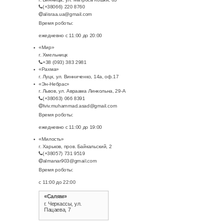
(+38066) 220 8760
alisraa.ua@gmail.com
Время роботы:
ежедневно с 11:00 до 20:00
«Мир»
г. Хмельницк
+38 (093) 383 2981
«Рахма»
г. Луцк, ул. Винниченко, 14а, оф.17
«Эн-Небрас»
г. Львов, ул. Авраама Линкольна, 29-А
(+38063) 066 8391
lviv.muhammad.asad@gmail.com
Время роботы:
ежедневно с 11:00 до 19:00
«Милость»
г. Харьков, пров. Байкальский, 2
(+38057) 731 9519
almanar903@gmail.com
Время роботы:
с 11:00 до 22:00
«Салям»
г. Черкассы, ул.
Пацаева, 7