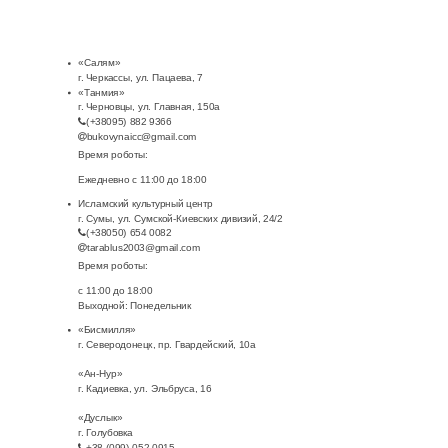
«Салям»
г. Черкассы, ул. Пацаева, 7
«Танмия»
г. Черновцы, ул. Главная, 150а
(+38095) 882 9366
bukovynaicc@gmail.com
Время роботы:
Ежедневно с 11:00 до 18:00
Исламский культурный центр
г. Сумы, ул. Сумской-Киевских дивизий, 24/2
(+38050) 654 0082
tarablus2003@gmail.com
Время роботы:
с 11:00 до 18:00
Выходной: Понедельник
«Бисмилля»
г. Северодонецк, пр. Гвардейский, 10а
«Ан-Нур»
г. Кадиевка, ул. Эльбруса, 16
«Дуслык»
г. Голубовка
+38 (099) 052 0915