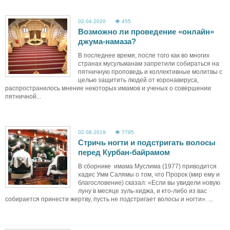
02.04.2020
455
Возможно ли проведение «онлайн»
джума-намаза?
В последнее время, после того как во многих
странах мусульманам запретили собираться на
пятничную проповедь и коллективные молитвы с
целью защитить людей от коронавируса,
распространилось мнение некоторых имамов и ученых о совершении
пятничной...
02.08.2019
7795
Стричь ногти и подстригать волосы
перед Курбан-байрамом
В сборнике имама Муслима (1977) приводится
хадис Умм Салямы о том, что Пророк (мир ему и
благословение) сказал: «Если вы увидели новую
луну в месяце зуль-хиджа, и кто-либо из вас
собирается принести жертву, пусть не подстригает волосы и ногти». ...