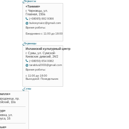
Черкассы
«Танмия»
г. Черновцы, ул.
Главная, 150а
(+38095) 882 9366
bukovynaicc@gmail.com
Время роботы:
Ежедневно с 11:00 до 18:00
Черновцы
Исламский культурный центр
г. Сумы, ул. Сумской-
Киевских дивизий, 24/2
(+38050) 654 0082
tarablus2003@gmail.com
Время роботы:
с 11:00 до 18:00
Выходной: Понедельник
Сумы
милля»
еродонецк, пр.
ейский, 10а
Нур»
иевка, ул.
уса, 16
лык»