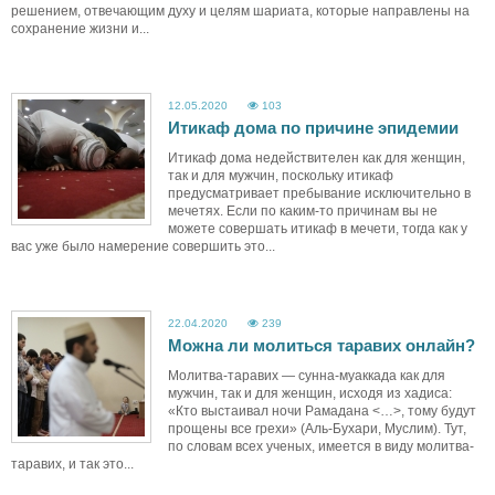
решением, отвечающим духу и целям шариата, которые направлены на
сохранение жизни и...
12.05.2020
103
Итикаф дома по причине эпидемии
Итикаф дома недействителен как для женщин,
так и для мужчин, поскольку итикаф
предусматривает пребывание исключительно в
мечетях. Если по каким-то причинам вы не
можете совершать итикаф в мечети, тогда как у
вас уже было намерение совершить это...
22.04.2020
239
Можна ли молиться таравих онлайн?
Молитва-таравих — сунна-муаккада как для
мужчин, так и для женщин, исходя из хадиса:
«Кто выстаивал ночи Рамадана <…>, тому будут
прощены все грехи» (Аль-Бухари, Муслим). Тут,
по словам всех ученых, имеется в виду молитва-
таравих, и так это...