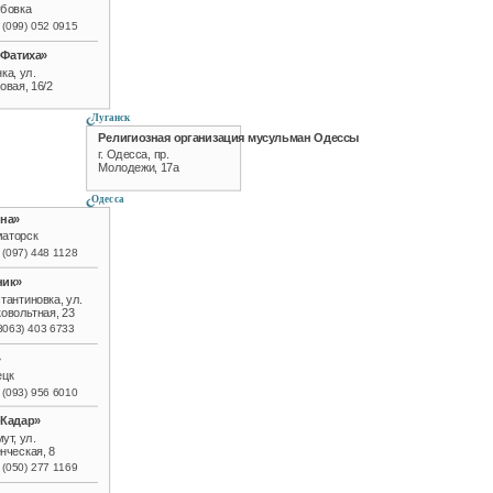
убовка
 (099) 052 0915
-Фатиха»
нка, ул.
овая, 16/2
Луганск
Религиозная организация мусульман Одессы
г. Одесса, пр.
Молодежи, 17а
Одесса
на»
маторск
 (097) 448 1128
ник»
стантиновка, ул.
овольтная, 23
8063) 403 6733
»
ецк
 (093) 956 6010
-Кадар»
мут, ул.
нческая, 8
 (050) 277 1169