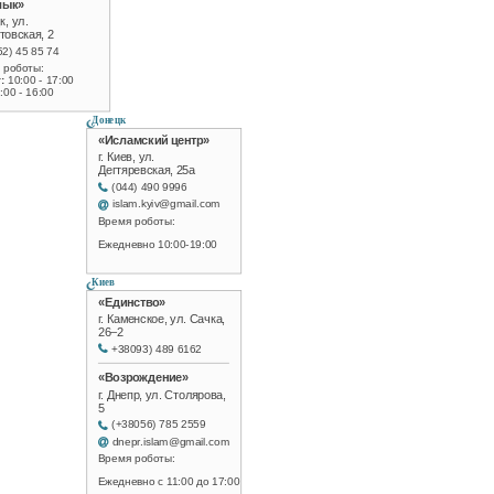
лык»
к, ул.
товская, 2
52) 45 85 74
 роботы:
:
10:00 - 17:00
:00 - 16:00
Донецк
«Исламский центр»
г. Киев, ул.
Дегтяревская, 25а
(044) 490 9996
islam.kyiv@gmail.com
Время роботы:
Ежедневно 10:00-19:00
Киев
«Единство»
г. Каменское, ул. Сачка,
26–2
+38093) 489 6162
«Возрождение»
г. Днепр, ул. Столярова,
5
(+38056) 785 2559
dnepr.islam@gmail.com
Время роботы:
Ежедневно с 11:00 до 17:00