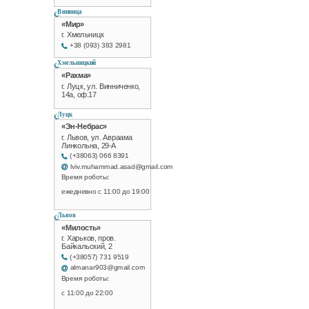
Винница
«Мир»
г. Хмельницк
+38 (093) 383 2981
Хмельницкий
«Рахма»
г. Луцк, ул. Винниченко,
14а, оф.17
Луцк
«Эн-Небрас»
г. Львов, ул. Авраама
Линкольна, 29-А
(+38063) 066 8391
lviv.muhammad.asad@gmail.com
Время роботы:
ежедневно с 11:00 до 19:00
Львов
«Милость»
г. Харьков, пров.
Байкальский, 2
(+38057) 731 9519
almanar903@gmail.com
Время роботы:
с 11:00 до 22:00