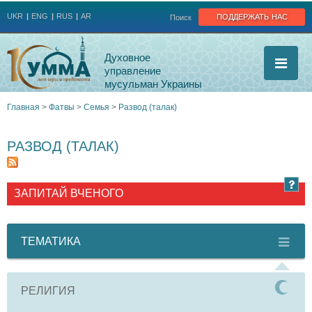
Jump to navigation
поддержать нас
UKR
ENG
RUS
AR
Поиск
Духовное
управление
мусульман Украины
Главная
>
Фатвы
>
Семья
>
Развод (талак)
Вы
РАЗВОД (ТАЛАК)
здесь
ЗАПИТАЙ ВЧЕНОГО
ТЕМАТИКА
РЕЛИГИЯ