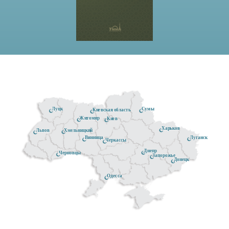
Луцк
Сумы
Киевская область
Житомир
Киев
Харьков
Хмельницкий
Львов
Луганск
Винница
Черкассы
Днепр
Черновцы
Запорожье
Донецк
Одесса