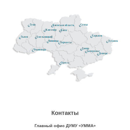
Луцк
Сумы
Киевская область
Житомир
Киев
Харьков
Хмельницкий
Львов
Луганск
Винница
Черкассы
Днепр
Черновцы
Запорожье
Донецк
Одесса
Контакты
Главный офис ДУМУ «УММА»