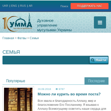
Jump to navigation
поддержать нас
UKR
ENG
RUS
AR
Поиск
Духовное
управление
мусульман Украины
Главная
>
Фатвы
>
Семья
Вы
СЕМЬЯ
здесь
Популярные
Последние
29.09.2016
9787
Можно ли курить во время поста?
Вся хвала и благодарность Аллаху, мир и
благословение Его Посланнику. Я взываю к
Аллаху Всемогущему осветить наши сердца для