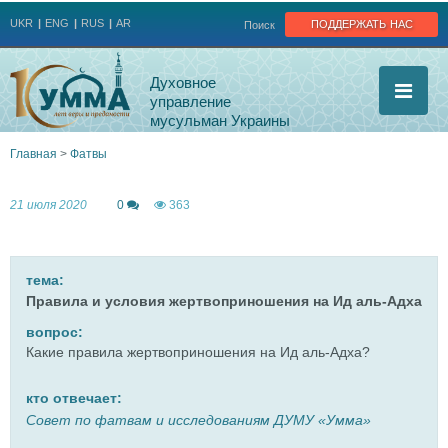
Jump to navigation
поддержать нас
UKR
ENG
RUS
AR
Поиск
Духовное
управление
мусульман Украины
Главная
>
Фатвы
Вы
21 июля 2020
0
363
здесь
тема:
Правила и условия жертвоприношения на Ид аль-Адха
вопрос:
Какие правила жертвоприношения на Ид аль-Адха?
кто отвечает:
Совет по фатвам и исследованиям ДУМУ «Умма»