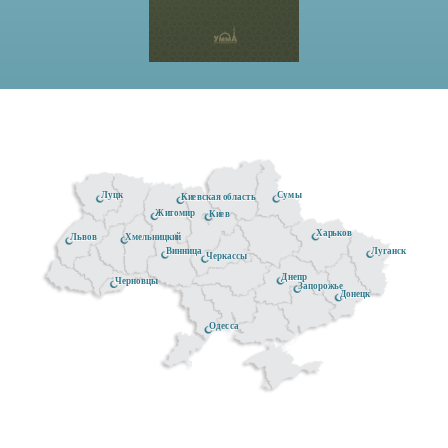
Луцк
Сумы
Киевская область
Житомир
Киев
Харьков
Хмельницкий
Львов
Луганск
Винница
Черкассы
Днепр
Черновцы
Запорожье
Донецк
Одесса