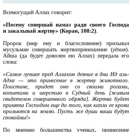
Всемогущий Аллах говорит:
«Посему совершай намаз ради своего Господа
и закалывай жертву» (Коран, 108:2)
.
Пророк (мир ему и благословение) призывал
мусульман совершать жертвоприношение (
удхия
).
Айша (да будет доволен ею Аллах) передала его
слова:
«Самое лучшее пред Аллахом деяние в дни Ид аль-
Адха — это принесение в жертву животного.
Поистине, придет оно со своими рогами,
копытами и шерстью в Судный день [живым
свидетелем совершенного обряда]. Жертва будет
принята Господом еще до того, как капли ее крови
прольются на землю. Пусть же души ваши будут
спокойны!»
По мнению большинства ученых, принесение