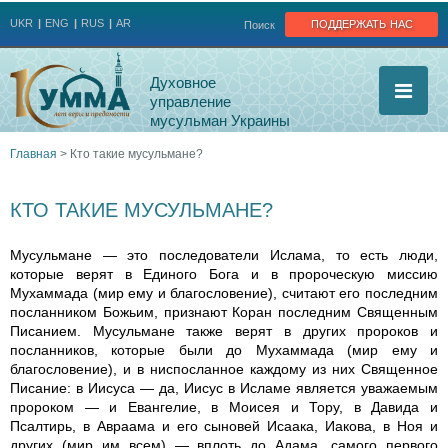
Jump to navigation
поддержать нас
UKR
ENG
RUS
AR
Поиск
Духовное
управление
мусульман Украины
Главная
>
Кто такие мусульмане?
Вы
КТО ТАКИЕ МУСУЛЬМАНЕ?
здесь
Мусульмане — это последователи Ислама, то есть люди,
которые верят в Единого Бога и в пророческую миссию
Мухаммада (мир ему и благословение), считают его последним
посланником Божьим, признают Коран последним Священным
Писанием. Мусульмане также верят в других пророков и
посланников, которые были до Мухаммада (мир ему и
благословение), и в ниспосланное каждому из них Священное
Писание: в Иисуса — да, Иисус в Исламе является уважаемым
пророком — и Евангелие, в Моисея и Тору, в Давида и
Псалтирь, в Авраама и его сыновей Исаака, Иакова, в Ноя и
других (мир им всем) — вплоть до Адама, самого первого