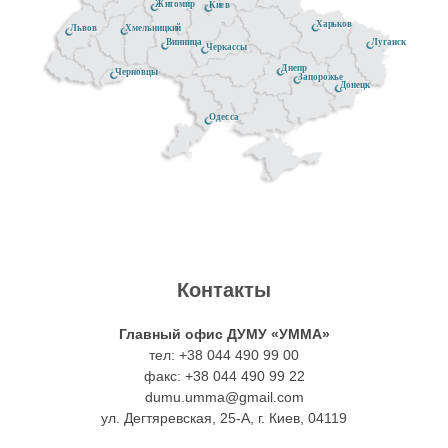
Житомир
Киев
Харьков
Хмельницкий
Львов
Луганск
Винница
Черкассы
Днепр
Черновцы
Запорожье
Донецк
Одесса
Контакты
Главный офис ДУМУ «УММА»
тел: +38 044 490 99 00
факс: +38 044 490 99 22
dumu.umma@gmail.com
ул. Дегтяревская, 25-А, г. Киев, 04119