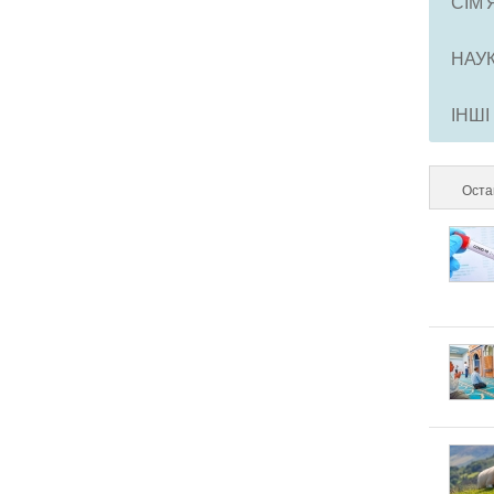
СІМ'
НАУ
ІНШІ
Оста