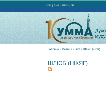
UKR
ENG
RUS
AR
Духо
мусу
Головна
>
Фатви
>
Сім'я
>
Шлюб (нікяг)
Ви
ШЛЮБ (НІКЯГ)
є
тут