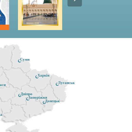
Суми
Харків
Луганськ
аси
Дніпро
Запоріжжя
Донецьк
са