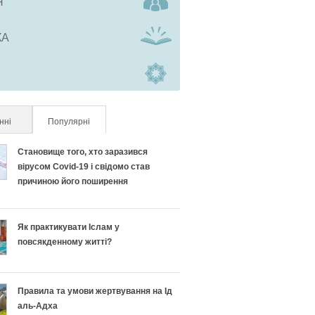
Я
КА
нні
Популярні
(активна вкладка)
Становище того, хто заразився
вірусом Covid-19 і свідомо став
причиною його поширення
Як практикувати Іслам у
повсякденному житті?
Правила та умови жертвування на Ід
аль-Адха