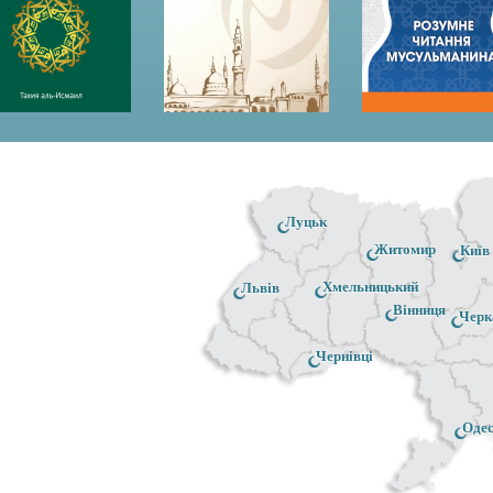
Луцьк
Житомир
Київ
Хмельницький
Львів
Вінниця
Черк
Чернівці
Оде