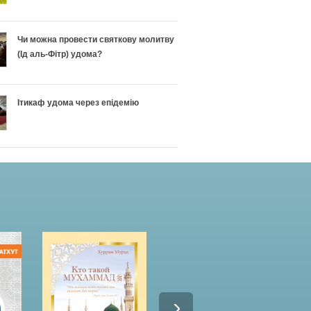
Чи можна провести святкову молитву
(Ід аль-Фітр) удома?
Ітикаф удома через епідемію